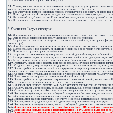
2. Права и обязанности участников Форума.
2.1.
У каждого участника есть свое мнение по любому вопросу и право его высказать
модераторы вправе лишить Вас возможности участвовать в обсуждении.
2.2.
Все участники, помимо основных правил, обязаны также соблюдать правила тех ра
2.3.
При создании новой темы рекомендуется в заголовке указывать суть дела, а в с
2.4.
Не создавайте дубликатов тем. Если подобная тема уже есть на форуме (об этом 
2.5.
Не рекомендуется, отвечая на сообщение отставлять длинное и многократное цит
3. Участникам Форума запрещено:
3.1.
Использовать нецензурные выражения в любой форме. Даже если вы считаете, что
3.2.
Оскорблять и дискриминировать участников по любому признаку.
3.3.
Запрещается отвечать на сообщение, нарушающее хотя бы одно из правил форума.
модератору).
3.4.
Оскорблять культуру, традиции и иные национальные ценности любого народа ил
3.5.
Распространять и публиковать приватную переписку без согласия пользователя, с
3.6.
Призывать к противоправным действиям.
3.7.
Запрещено использование чужих учетных записей для публикации сообщений, гол
3.8.
Клонировать (создавать похожие) ники пользователей в целях дискредитации лю
3.9.
Регистрироваться под более чем одним ником. За нарушение полагается пожизн
3.10.
Размещать какую-либо рекламу и преследовать коммерческие цели в непрофильны
3.11.
Создавать темы, закрытые ранее модератором, а также клонировать одну и ту же
3.12.
Злоупотреблять режимом Caps Lock и крупным размером шрифта как в названии с
Красный цвет шрифта закреплен за модераторами, за использование красного цвета (и
3.13.
Создание тем и публикация сообщений с чрезмерным количеством грамматичес
3.14.
Рассылать спам посредством личных сообщений и e-mail.
3.15.
Злоупотреблять цитированием отправленных ранее сообщений (оверквотинг). Ци
3.16.
Публиковать изображения порнографического характера.
3.17.
Красный цвет шрифта, реклама, мат (даже завуалированный) так же запрещены в
3.18.
Ставить аватары агрессивные, кровавые, суицидальные, депрессивные, с изобра
3.19.
Ставить аватары с копирайтом без согласия автора аватара и аватары с ссылками
3.20.
Запрещена публикация тем и сообщений содержащие бессмысленную или малос
3.21.
Запрещается к публикации заведомо ложная информация, клевета.
3.22.
Запрещается ведение дискуссии, используя нечестные приемы в виде "передерги
3.23.
Запрещается обсуждение действий администраторов и модераторов форума.
3.24.
Запрещается Размещение коммерческих сообщений одного и того же содержания 
3.25.
Запрещается использование аватары объёмом более 100 килобайт и размеро
3.26.
Запрещается использование в подписи картинок с суммарной высотой боле
3.27.
Категорически запрещено использовать в подписи картинок с суммарным об