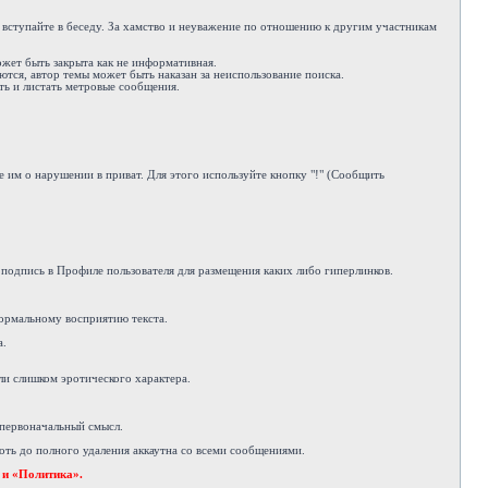
е вступайте в беседу. За хамство и неуважение по отношению к другим участникам
ожет быть закрыта как не информативная.
ются, автор темы может быть наказан за неиспользование поиска.
ть и листать метровые сообщения.
 им о нарушении в приват. Для этого используйте кнопку "!" (Сообщить
подпись в Профиле пользователя для размещения каких либо гиперлинков.
ормальному восприятию текста.
а.
ли слишком эротического характера.
 первоначальный смысл.
ть до полного удаления аккаутна со всеми сообщениями.
 и «Политика».