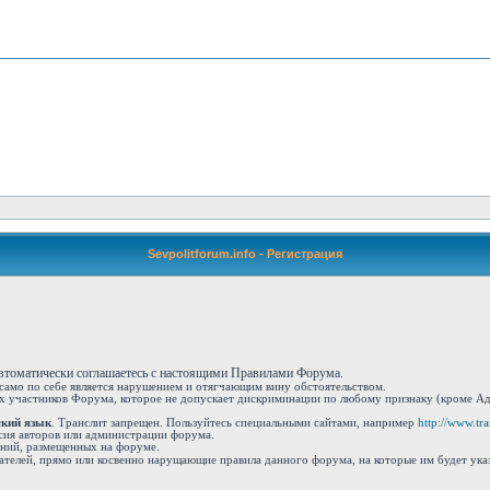
Sevpolitforum.info - Регистрация
автоматически соглашаетесь с настоящими Правилами Форума.
 само по себе является нарушением и отягчающим вину обстоятельством.
 участников Форума, которое не допускает дискриминации по любому признаку (кроме Адм
ский язык
. Транслит запрещен. Пользуйтесь специальными сайтами, например
http://www.tran
сия авторов или администрации форума.
ений, размещенных на форуме.
ателей, прямо или косвенно нарущающие правила данного форума, на которые им будет ука