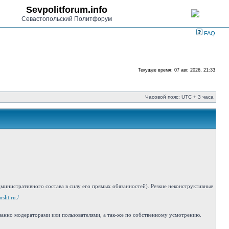
Sevpolitforum.info
Севастопольский Политфорум
FAQ
Текущее время: 07 авг, 2026, 21:33
Часовой пояс: UTC + 3 часа
инистративного состава в силу его прямых обязанностей). Резкие неконструктивные
slit.ru./
занно модераторами или пользователями, а так-же по собственному усмотрению.