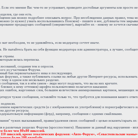
. Если это мнение Вас чем-то не устраивает, приведите достойные аргументы или просто н
зделов, где они есть.
ообщении как можно подробнее описывать вопрос. При несоблюдении данных правил, тема м
можно (и нужно) узнать воспользовавшись Поиском) - пишите в нее, дубликаты тем закрыва
ирование предыдущих сообщений (оверквотинг), вырезайте их - никому не хочется скачива
 мат необходим, то не удивляйтесь, если модератор сочтет иначе.
 Не пытайтесь брать на себя функции модератора или администратора, а лучшее, сообщите
и страны.
 которым велась переписка.
осований, создания тем и опросов.
бого из участников Форума.
енный бан первоначального ника и последующих.
х форумах, а также публиковать ссылки на любые другие Интернет-ресурсы, использовать 
 тему в одном или нескольких разделах.
ообщения, так и в нём самом - люди могут подумать, что вы на них кричите.
 близких к нему оттенков) шрифта пользователями полагается наказание.
ких ошибок, жаргонных слов, большим количеством анимированных картинок, мешающих н
тируя чужие сообщения, оставляйте только то, что требуется для понимания вашего ответ
 подписях.
жением наркотических средств (и с изображением их употребления) и порнографического и
 на другие ресурсы.
одержательную информацию (флуд), например, сообщения с одними смайликами.
вания" чужих высказываний, правки/удаления своих сообщений с целью исказить/скрыть их
в различных разделах Форума (кросспостинги). Наказание за данный вид нарушения - впло
м более чем 80х80 пикселей.
е 110 пикселей, кроме тематических форумов: «Авто-Форум», «Севастопольские мамы»
ъемом более 100 килобайт.