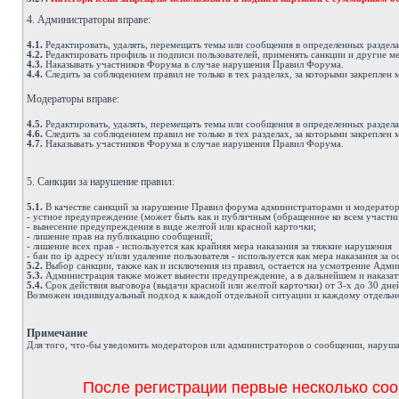
4. Администраторы вправе:
4.1.
Редактировать, удалять, перемещать темы или сообщения в определенных раздел
4.2.
Редактировать профиль и подписи пользователей, применять санкции и другие м
4.3.
Наказывать участников Форума в случае нарушения Правил Форума.
4.4.
Следить за соблюдением правил не только в тех разделах, за которыми закреплен 
Модераторы вправе:
4.5.
Редактировать, удалять, перемещать темы или сообщения в определенных раздел
4.6.
Следить за соблюдением правил не только в тех разделах, за которыми закреплен 
4.7.
Наказывать участников Форума в случае нарушения Правил Форума.
5. Санкции за нарушение правил:
5.1.
В качестве санкций за нарушение Правил форума администраторами и модератор
- устное предупреждение (может быть как и публичным (обращенное ко всем участни
- вынесение предупреждения в виде желтой или красной карточки;
- лишение прав на публикацию сообщений;
- лишение всех прав - используется как крайняя мера наказания за тяжкие нарушения
- бан по ip адресу и/или удаление пользователя - используется как мера наказания за
5.2.
Выбор санкции, также как и исключения из правил, остается на усмотрение Адм
5.3.
Администрация также может вынести предупреждение, а в дальнейшем и наказат
5.4.
Срок действия выговора (выдачи красной или желтой карточки) от 3-х до 30 дне
Возможен индивидуальный подход к каждой отдельной ситуации и каждому отдельно
Примечание
Д
ля того, что-бы уведомить модераторов или администраторов о сообщении, наруша
После регистрации первые несколько соо