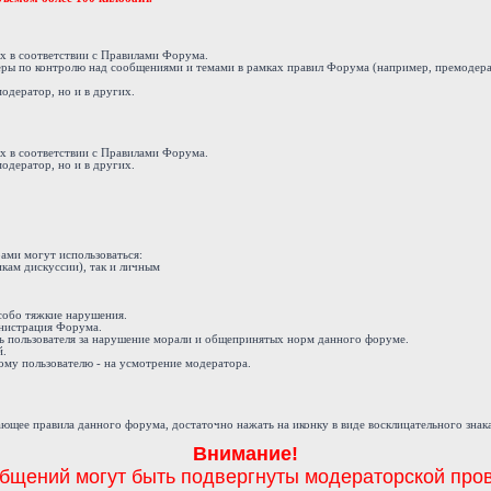
ах в соответствии с Правилами Форума.
еры по контролю над сообщениями и темами в рамках правил Форума (например, премодера
модератор, но и в других.
ах в соответствии с Правилами Форума.
модератор, но и в других.
ами могут использоваться:
кам дискуссии), так и личным
 особо тяжкие нарушения.
инистрация Форума.
ь пользователя за нарушение морали и общепринятых норм данного форуме.
й.
му пользователю - на усмотрение модератора.
ющее правила данного форума, достаточно нажать на иконку в виде восклицательного знак
Внимание!
бщений могут быть подвергнуты модераторской пров