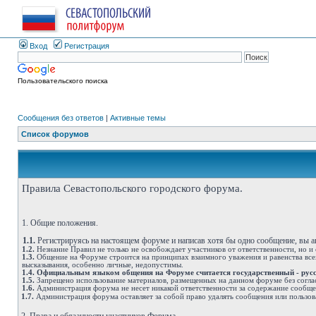
Вход
Регистрация
Пользовательского поиска
Сообщения без ответов
|
Активные темы
Список форумов
Правила Севастопольского городского форума.
1. Общие положения.
1.1.
Регистрируясь на настоящем форуме и написав хотя бы одно сообщение, вы 
1.2.
Незнание Правил не только не освобождает участников от ответственности, но и
1.3.
Общение на Форуме строится на принципах взаимного уважения и равенства всех
высказывания, особенно личные, недопустимы.
1.4.
Официальным языком общения на Форуме считается государственный - рус
1.5.
Запрещено использование материалов, размещенных на данном форуме без согла
1.6.
Администрация форума не несет никакой ответственности за содержание сообщ
1.7.
Администрация форума оставляет за собой право удалять сообщения или пользов