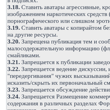
в подписях.
3.18.
Ставить аватары агрессивные, кр
изображением наркотических средств (
порнографического или слишком эроти
3.19.
Ставить аватары с копирайтом без
на другие ресурсы.
3.20.
Запрещена публикация тем и со
малосодержательную информацию (флу
смайликами.
3.21.
Запрещается к публикации заведо
3.22.
Запрещается ведение дискуссии, 
"передергивания" чужих высказываний
исказить/скрыть их первоначальный с
3.23.
Запрещается обсуждение действи
3.24.
Запрещается Размещение коммерч
содержания в различных разделах Фору