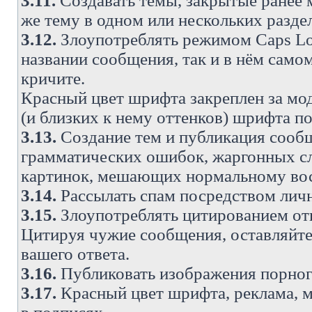
3.11.
Создавать темы, закрытые ранее м
же тему в одном или нескольких разде
3.12.
Злоупотреблять режимом Caps Lo
названии сообщения, так и в нём самом
кричите.
Красный цвет шрифта закреплен за мод
(и близких к нему оттенков) шрифта по
3.13.
Создание тем и публикация сооб
грамматических ошибок, жаргонных с
картинок, мешающих нормальному вос
3.14.
Рассылать спам посредством личн
3.15.
Злоупотреблять цитированием от
Цитируя чужие сообщения, оставляйте 
вашего ответа.
3.16.
Публиковать изображения порног
3.17.
Красный цвет шрифта, реклама, м