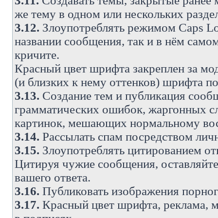
3.11.
Создавать темы, закрытые ранее м
же тему в одном или нескольких разде
3.12.
Злоупотреблять режимом Caps Lo
названии сообщения, так и в нём самом
кричите.
Красный цвет шрифта закреплен за мод
(и близких к нему оттенков) шрифта по
3.13.
Создание тем и публикация сооб
грамматических ошибок, жаргонных с
картинок, мешающих нормальному вос
3.14.
Рассылать спам посредством личн
3.15.
Злоупотреблять цитированием от
Цитируя чужие сообщения, оставляйте 
вашего ответа.
3.16.
Публиковать изображения порног
3.17.
Красный цвет шрифта, реклама, м