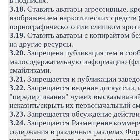
в подписях.
3.18.
Ставить аватары агрессивные, кр
изображением наркотических средств (
порнографического или слишком эроти
3.19.
Ставить аватары с копирайтом без
на другие ресурсы.
3.20.
Запрещена публикация тем и со
малосодержательную информацию (флу
смайликами.
3.21.
Запрещается к публикации заведо
3.22.
Запрещается ведение дискуссии, 
"передергивания" чужих высказываний
исказить/скрыть их первоначальный с
3.23.
Запрещается обсуждение действи
3.24.
Запрещается Размещение коммерч
содержания в различных разделах Фору