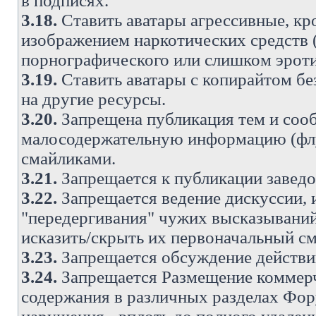
в подписях.
3.18.
Ставить аватары агрессивные, кр
изображением наркотических средств (
порнографического или слишком эроти
3.19.
Ставить аватары с копирайтом без
на другие ресурсы.
3.20.
Запрещена публикация тем и со
малосодержательную информацию (флу
смайликами.
3.21.
Запрещается к публикации заведо
3.22.
Запрещается ведение дискуссии, 
"передергивания" чужих высказываний
исказить/скрыть их первоначальный с
3.23.
Запрещается обсуждение действи
3.24.
Запрещается Размещение коммерч
содержания в различных разделах Фору