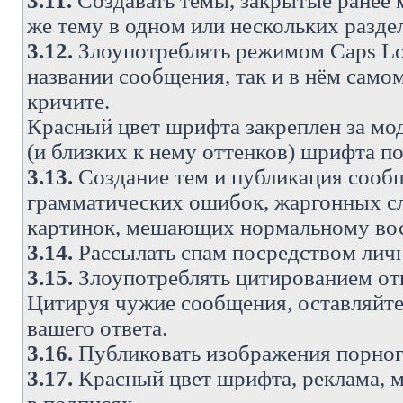
3.11.
Создавать темы, закрытые ранее м
же тему в одном или нескольких разде
3.12.
Злоупотреблять режимом Caps Lo
названии сообщения, так и в нём самом
кричите.
Красный цвет шрифта закреплен за мод
(и близких к нему оттенков) шрифта по
3.13.
Создание тем и публикация сооб
грамматических ошибок, жаргонных с
картинок, мешающих нормальному вос
3.14.
Рассылать спам посредством личн
3.15.
Злоупотреблять цитированием от
Цитируя чужие сообщения, оставляйте 
вашего ответа.
3.16.
Публиковать изображения порног
3.17.
Красный цвет шрифта, реклама, м