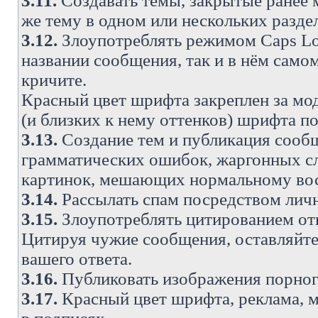
3.11.
Создавать темы, закрытые ранее м
же тему в одном или нескольких разде
3.12.
Злоупотреблять режимом Caps Lo
названии сообщения, так и в нём самом
кричите.
Красный цвет шрифта закреплен за мод
(и близких к нему оттенков) шрифта по
3.13.
Создание тем и публикация сооб
грамматических ошибок, жаргонных с
картинок, мешающих нормальному вос
3.14.
Рассылать спам посредством личн
3.15.
Злоупотреблять цитированием от
Цитируя чужие сообщения, оставляйте 
вашего ответа.
3.16.
Публиковать изображения порног
3.17.
Красный цвет шрифта, реклама, м