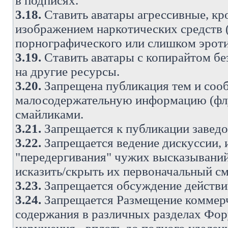
в подписях.
3.18.
Ставить аватары агрессивные, кр
изображением наркотических средств (
порнографического или слишком эроти
3.19.
Ставить аватары с копирайтом без
на другие ресурсы.
3.20.
Запрещена публикация тем и со
малосодержательную информацию (флу
смайликами.
3.21.
Запрещается к публикации заведо
3.22.
Запрещается ведение дискуссии, 
"передергивания" чужих высказываний
исказить/скрыть их первоначальный с
3.23.
Запрещается обсуждение действи
3.24.
Запрещается Размещение коммерч
содержания в различных разделах Фору