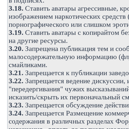
в подписях.
3.18.
Ставить аватары агрессивные, кр
изображением наркотических средств (
порнографического или слишком эроти
3.19.
Ставить аватары с копирайтом без
на другие ресурсы.
3.20.
Запрещена публикация тем и со
малосодержательную информацию (флу
смайликами.
3.21.
Запрещается к публикации заведо
3.22.
Запрещается ведение дискуссии, 
"передергивания" чужих высказываний
исказить/скрыть их первоначальный с
3.23.
Запрещается обсуждение действи
3.24.
Запрещается Размещение коммерч
содержания в различных разделах Фору