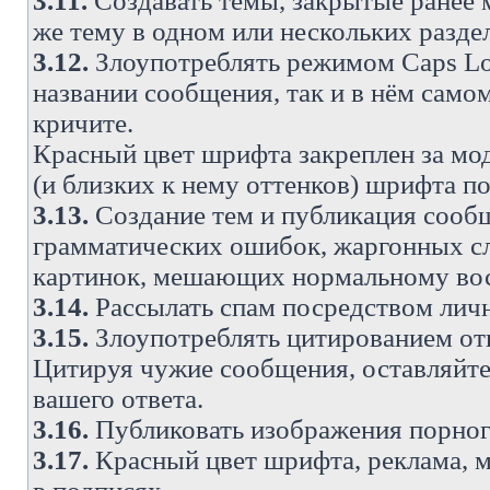
3.11.
Создавать темы, закрытые ранее м
же тему в одном или нескольких разде
3.12.
Злоупотреблять режимом Caps Lo
названии сообщения, так и в нём самом
кричите.
Красный цвет шрифта закреплен за мод
(и близких к нему оттенков) шрифта по
3.13.
Создание тем и публикация сооб
грамматических ошибок, жаргонных с
картинок, мешающих нормальному вос
3.14.
Рассылать спам посредством личн
3.15.
Злоупотреблять цитированием от
Цитируя чужие сообщения, оставляйте 
вашего ответа.
3.16.
Публиковать изображения порног
3.17.
Красный цвет шрифта, реклама, м