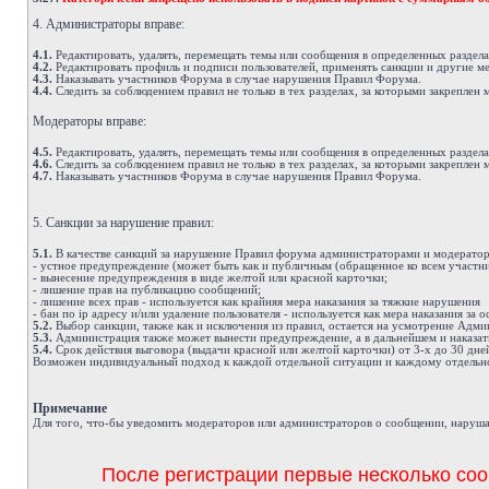
4. Администраторы вправе:
4.1.
Редактировать, удалять, перемещать темы или сообщения в определенных раздел
4.2.
Редактировать профиль и подписи пользователей, применять санкции и другие м
4.3.
Наказывать участников Форума в случае нарушения Правил Форума.
4.4.
Следить за соблюдением правил не только в тех разделах, за которыми закреплен 
Модераторы вправе:
4.5.
Редактировать, удалять, перемещать темы или сообщения в определенных раздел
4.6.
Следить за соблюдением правил не только в тех разделах, за которыми закреплен 
4.7.
Наказывать участников Форума в случае нарушения Правил Форума.
5. Санкции за нарушение правил:
5.1.
В качестве санкций за нарушение Правил форума администраторами и модератор
- устное предупреждение (может быть как и публичным (обращенное ко всем участни
- вынесение предупреждения в виде желтой или красной карточки;
- лишение прав на публикацию сообщений;
- лишение всех прав - используется как крайняя мера наказания за тяжкие нарушения
- бан по ip адресу и/или удаление пользователя - используется как мера наказания за
5.2.
Выбор санкции, также как и исключения из правил, остается на усмотрение Адм
5.3.
Администрация также может вынести предупреждение, а в дальнейшем и наказат
5.4.
Срок действия выговора (выдачи красной или желтой карточки) от 3-х до 30 дне
Возможен индивидуальный подход к каждой отдельной ситуации и каждому отдельно
Примечание
Д
ля того, что-бы уведомить модераторов или администраторов о сообщении, наруша
После регистрации первые несколько соо