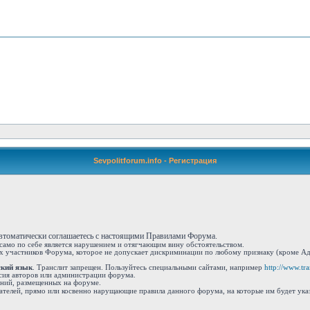
Sevpolitforum.info - Регистрация
автоматически соглашаетесь с настоящими Правилами Форума.
 само по себе является нарушением и отягчающим вину обстоятельством.
 участников Форума, которое не допускает дискриминации по любому признаку (кроме Адм
ский язык
. Транслит запрещен. Пользуйтесь специальными сайтами, например
http://www.tran
сия авторов или администрации форума.
ений, размещенных на форуме.
ателей, прямо или косвенно нарущающие правила данного форума, на которые им будет ука