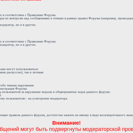
ах в соответствии с Правилами Форума.
еры по контролю над сообщениями и темами в рамках правил Форума (например, премодера
модератор, но и в других.
ах в соответствии с Правилами Форума.
модератор, но и в других.
ами могут использоваться:
кам дискуссии), так и личным
 особо тяжкие нарушения.
инистрация Форума.
ь пользователя за нарушение морали и общепринятых норм данного форуме.
й.
му пользователю - на усмотрение модератора.
ющее правила данного форума, достаточно нажать на иконку в виде восклицательного знак
Внимание!
бщений могут быть подвергнуты модераторской пров