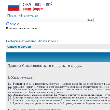
Вход
Регистрация
Пользовательского поиска
Сообщения без ответов
|
Активные темы
Список форумов
Правила Севастопольского городского форума.
1. Общие положения.
1.1.
Регистрируясь на настоящем форуме и написав хотя бы одно сообщение, вы 
1.2.
Незнание Правил не только не освобождает участников от ответственности, но и
1.3.
Общение на Форуме строится на принципах взаимного уважения и равенства всех
высказывания, особенно личные, недопустимы.
1.4.
Официальным языком общения на Форуме считается государственный - рус
1.5.
Запрещено использование материалов, размещенных на данном форуме без согла
1.6.
Администрация форума не несет никакой ответственности за содержание сообщ
1.7.
Администрация форума оставляет за собой право удалять сообщения или пользов