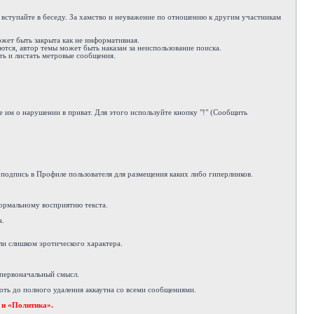
е вступайте в беседу. За хамство и неуважение по отношению к другим участникам
ожет быть закрыта как не информативная.
ются, автор темы может быть наказан за неиспользование поиска.
ть и листать метровые сообщения.
 им о нарушении в приват. Для этого используйте кнопку "!" (Сообщить
подпись в Профиле пользователя для размещения каких либо гиперлинков.
ормальному восприятию текста.
а.
ли слишком эротического характера.
 первоначальный смысл.
ть до полного удаления аккаутна со всеми сообщениями.
 и «Политика».