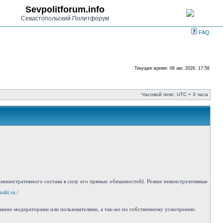
Sevpolitforum.info
Севастопольский Политфорум
FAQ
Текущее время: 06 авг, 2026, 17:58
Часовой пояс: UTC + 3 часа
инистративного состава в силу его прямых обязанностей). Резкие неконструктивные
slit.ru./
занно модераторами или пользователями, а так-же по собственному усмотрению.