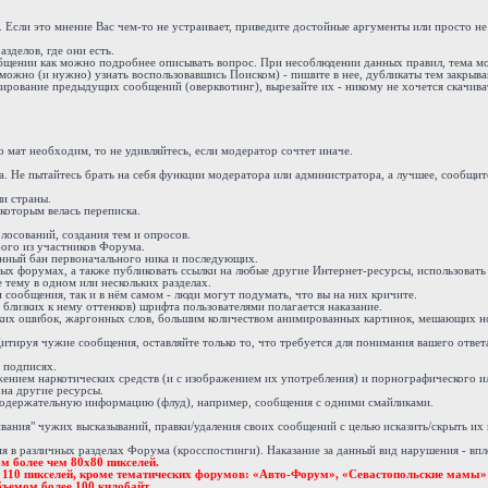
. Если это мнение Вас чем-то не устраивает, приведите достойные аргументы или просто н
зделов, где они есть.
ообщении как можно подробнее описывать вопрос. При несоблюдении данных правил, тема м
можно (и нужно) узнать воспользовавшись Поиском) - пишите в нее, дубликаты тем закрыва
ирование предыдущих сообщений (оверквотинг), вырезайте их - никому не хочется скачива
 мат необходим, то не удивляйтесь, если модератор сочтет иначе.
 Не пытайтесь брать на себя функции модератора или администратора, а лучшее, сообщите
и страны.
 которым велась переписка.
осований, создания тем и опросов.
бого из участников Форума.
енный бан первоначального ника и последующих.
х форумах, а также публиковать ссылки на любые другие Интернет-ресурсы, использовать 
 тему в одном или нескольких разделах.
ообщения, так и в нём самом - люди могут подумать, что вы на них кричите.
 близких к нему оттенков) шрифта пользователями полагается наказание.
ких ошибок, жаргонных слов, большим количеством анимированных картинок, мешающих н
тируя чужие сообщения, оставляйте только то, что требуется для понимания вашего ответ
 подписях.
жением наркотических средств (и с изображением их употребления) и порнографического и
 на другие ресурсы.
одержательную информацию (флуд), например, сообщения с одними смайликами.
вания" чужих высказываний, правки/удаления своих сообщений с целью исказить/скрыть их
в различных разделах Форума (кросспостинги). Наказание за данный вид нарушения - впло
м более чем 80х80 пикселей.
е 110 пикселей, кроме тематических форумов: «Авто-Форум», «Севастопольские мамы»
ъемом более 100 килобайт.