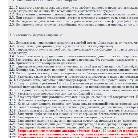
2. Права и обязанности участников Форума.
2.1.
У каждого участника есть свое мнение по любому вопросу и право его высказать
модераторы вправе лишить Вас возможности участвовать в обсуждении.
2.2.
Все участники, помимо основных правил, обязаны также соблюдать правила тех ра
2.3.
При создании новой темы рекомендуется в заголовке указывать суть дела, а в с
2.4.
Не создавайте дубликатов тем. Если подобная тема уже есть на форуме (об этом 
2.5.
Не рекомендуется, отвечая на сообщение отставлять длинное и многократное цит
3. Участникам Форума запрещено:
3.1.
Использовать нецензурные выражения в любой форме. Даже если вы считаете, что
3.2.
Оскорблять и дискриминировать участников по любому признаку.
3.3.
Запрещается отвечать на сообщение, нарушающее хотя бы одно из правил форума.
модератору).
3.4.
Оскорблять культуру, традиции и иные национальные ценности любого народа ил
3.5.
Распространять и публиковать приватную переписку без согласия пользователя, с
3.6.
Призывать к противоправным действиям.
3.7.
Запрещено использование чужих учетных записей для публикации сообщений, гол
3.8.
Клонировать (создавать похожие) ники пользователей в целях дискредитации лю
3.9.
Регистрироваться под более чем одним ником. За нарушение полагается пожизн
3.10.
Размещать какую-либо рекламу и преследовать коммерческие цели в непрофильны
3.11.
Создавать темы, закрытые ранее модератором, а также клонировать одну и ту же
3.12.
Злоупотреблять режимом Caps Lock и крупным размером шрифта как в названии с
Красный цвет шрифта закреплен за модераторами, за использование красного цвета (и
3.13.
Создание тем и публикация сообщений с чрезмерным количеством грамматичес
3.14.
Рассылать спам посредством личных сообщений и e-mail.
3.15.
Злоупотреблять цитированием отправленных ранее сообщений (оверквотинг). Ци
3.16.
Публиковать изображения порнографического характера.
3.17.
Красный цвет шрифта, реклама, мат (даже завуалированный) так же запрещены в
3.18.
Ставить аватары агрессивные, кровавые, суицидальные, депрессивные, с изобра
3.19.
Ставить аватары с копирайтом без согласия автора аватара и аватары с ссылками
3.20.
Запрещена публикация тем и сообщений содержащие бессмысленную или малос
3.21.
Запрещается к публикации заведомо ложная информация, клевета.
3.22.
Запрещается ведение дискуссии, используя нечестные приемы в виде "передерги
3.23.
Запрещается обсуждение действий администраторов и модераторов форума.
3.24.
Запрещается Размещение коммерческих сообщений одного и того же содержания 
3.25.
Запрещается использование аватары объёмом более 100 килобайт и размеро
3.26.
Запрещается использование в подписи картинок с суммарной высотой боле
3.27.
Категорически запрещено использовать в подписи картинок с суммарным об