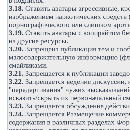
в подписях.
3.18.
Ставить аватары агрессивные, кр
изображением наркотических средств (
порнографического или слишком эроти
3.19.
Ставить аватары с копирайтом без
на другие ресурсы.
3.20.
Запрещена публикация тем и со
малосодержательную информацию (флу
смайликами.
3.21.
Запрещается к публикации заведо
3.22.
Запрещается ведение дискуссии, 
"передергивания" чужих высказываний
исказить/скрыть их первоначальный с
3.23.
Запрещается обсуждение действи
3.24.
Запрещается Размещение коммерч
содержания в различных разделах Фору