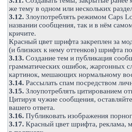
3.11.
Создавать темы, закрытые ранее м
же тему в одном или нескольких разде
3.12.
Злоупотреблять режимом Caps Lo
названии сообщения, так и в нём самом
кричите.
Красный цвет шрифта закреплен за мод
(и близких к нему оттенков) шрифта по
3.13.
Создание тем и публикация сооб
грамматических ошибок, жаргонных с
картинок, мешающих нормальному вос
3.14.
Рассылать спам посредством личн
3.15.
Злоупотреблять цитированием от
Цитируя чужие сообщения, оставляйте 
вашего ответа.
3.16.
Публиковать изображения порног
3.17.
Красный цвет шрифта, реклама, м