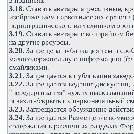
в подписях.
3.18.
Ставить аватары агрессивные, кр
изображением наркотических средств (
порнографического или слишком эроти
3.19.
Ставить аватары с копирайтом без
на другие ресурсы.
3.20.
Запрещена публикация тем и со
малосодержательную информацию (флу
смайликами.
3.21.
Запрещается к публикации заведо
3.22.
Запрещается ведение дискуссии, 
"передергивания" чужих высказываний
исказить/скрыть их первоначальный с
3.23.
Запрещается обсуждение действи
3.24.
Запрещается Размещение коммерч
содержания в различных разделах Фору