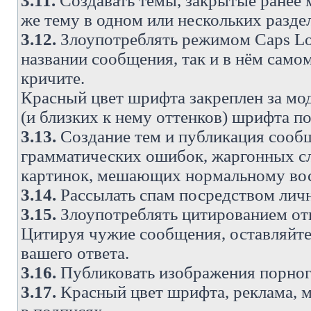
3.11.
Создавать темы, закрытые ранее м
же тему в одном или нескольких разде
3.12.
Злоупотреблять режимом Caps Lo
названии сообщения, так и в нём самом
кричите.
Красный цвет шрифта закреплен за мод
(и близких к нему оттенков) шрифта по
3.13.
Создание тем и публикация сооб
грамматических ошибок, жаргонных с
картинок, мешающих нормальному вос
3.14.
Рассылать спам посредством личн
3.15.
Злоупотреблять цитированием от
Цитируя чужие сообщения, оставляйте 
вашего ответа.
3.16.
Публиковать изображения порног
3.17.
Красный цвет шрифта, реклама, м