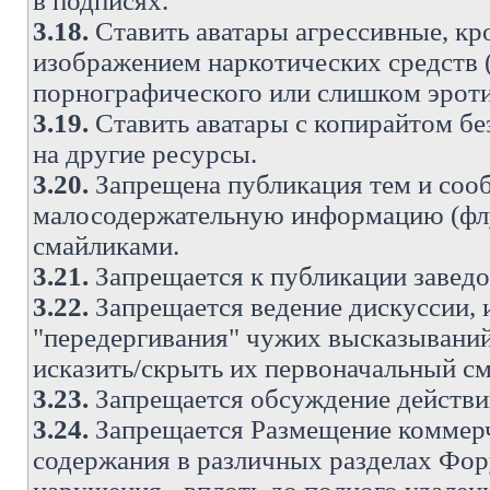
в подписях.
3.18.
Ставить аватары агрессивные, кр
изображением наркотических средств (
порнографического или слишком эроти
3.19.
Ставить аватары с копирайтом без
на другие ресурсы.
3.20.
Запрещена публикация тем и со
малосодержательную информацию (флу
смайликами.
3.21.
Запрещается к публикации заведо
3.22.
Запрещается ведение дискуссии, 
"передергивания" чужих высказываний
исказить/скрыть их первоначальный с
3.23.
Запрещается обсуждение действи
3.24.
Запрещается Размещение коммерч
содержания в различных разделах Фору