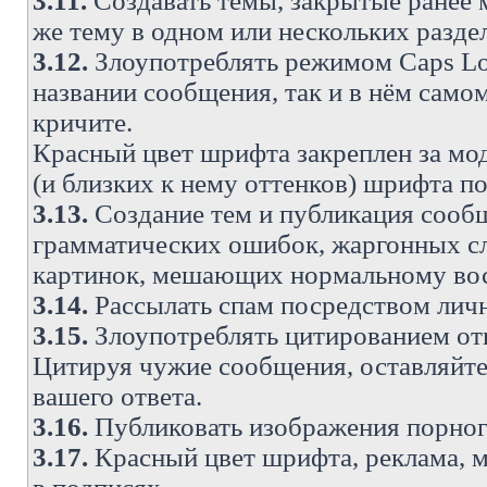
3.11.
Создавать темы, закрытые ранее м
же тему в одном или нескольких разде
3.12.
Злоупотреблять режимом Caps Lo
названии сообщения, так и в нём самом
кричите.
Красный цвет шрифта закреплен за мод
(и близких к нему оттенков) шрифта по
3.13.
Создание тем и публикация сооб
грамматических ошибок, жаргонных с
картинок, мешающих нормальному вос
3.14.
Рассылать спам посредством личн
3.15.
Злоупотреблять цитированием от
Цитируя чужие сообщения, оставляйте 
вашего ответа.
3.16.
Публиковать изображения порног
3.17.
Красный цвет шрифта, реклама, м