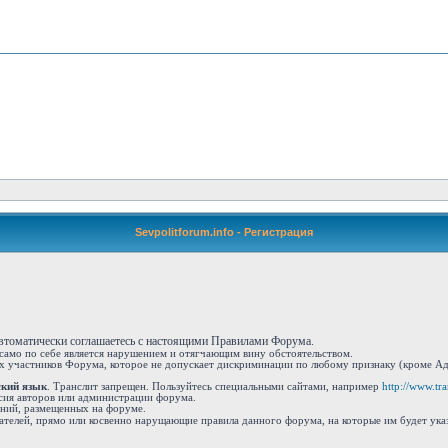
Sevpolitforum.info - Регистрация
автоматически соглашаетесь с настоящими Правилами Форума.
 само по себе является нарушением и отягчающим вину обстоятельством.
 участников Форума, которое не допускает дискриминации по любому признаку (кроме Адм
ский язык
. Транслит запрещен. Пользуйтесь специальными сайтами, например
http://www.tran
сия авторов или администрации форума.
ений, размещенных на форуме.
ателей, прямо или косвенно нарущающие правила данного форума, на которые им будет ука