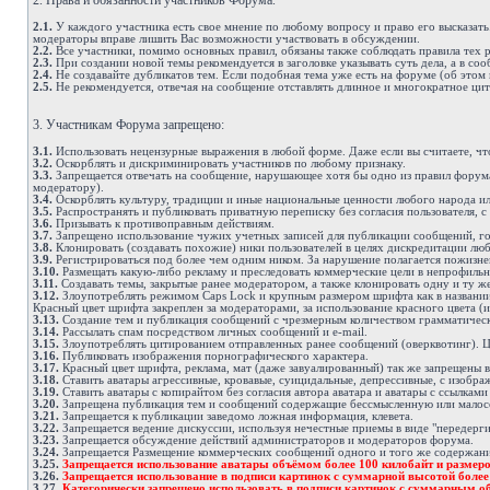
2. Права и обязанности участников Форума.
2.1.
У каждого участника есть свое мнение по любому вопросу и право его высказать
модераторы вправе лишить Вас возможности участвовать в обсуждении.
2.2.
Все участники, помимо основных правил, обязаны также соблюдать правила тех ра
2.3.
При создании новой темы рекомендуется в заголовке указывать суть дела, а в с
2.4.
Не создавайте дубликатов тем. Если подобная тема уже есть на форуме (об этом 
2.5.
Не рекомендуется, отвечая на сообщение отставлять длинное и многократное цит
3. Участникам Форума запрещено:
3.1.
Использовать нецензурные выражения в любой форме. Даже если вы считаете, что
3.2.
Оскорблять и дискриминировать участников по любому признаку.
3.3.
Запрещается отвечать на сообщение, нарушающее хотя бы одно из правил форума.
модератору).
3.4.
Оскорблять культуру, традиции и иные национальные ценности любого народа ил
3.5.
Распространять и публиковать приватную переписку без согласия пользователя, с
3.6.
Призывать к противоправным действиям.
3.7.
Запрещено использование чужих учетных записей для публикации сообщений, гол
3.8.
Клонировать (создавать похожие) ники пользователей в целях дискредитации лю
3.9.
Регистрироваться под более чем одним ником. За нарушение полагается пожизн
3.10.
Размещать какую-либо рекламу и преследовать коммерческие цели в непрофильны
3.11.
Создавать темы, закрытые ранее модератором, а также клонировать одну и ту же
3.12.
Злоупотреблять режимом Caps Lock и крупным размером шрифта как в названии с
Красный цвет шрифта закреплен за модераторами, за использование красного цвета (и
3.13.
Создание тем и публикация сообщений с чрезмерным количеством грамматичес
3.14.
Рассылать спам посредством личных сообщений и e-mail.
3.15.
Злоупотреблять цитированием отправленных ранее сообщений (оверквотинг). Ци
3.16.
Публиковать изображения порнографического характера.
3.17.
Красный цвет шрифта, реклама, мат (даже завуалированный) так же запрещены в
3.18.
Ставить аватары агрессивные, кровавые, суицидальные, депрессивные, с изобра
3.19.
Ставить аватары с копирайтом без согласия автора аватара и аватары с ссылками
3.20.
Запрещена публикация тем и сообщений содержащие бессмысленную или малос
3.21.
Запрещается к публикации заведомо ложная информация, клевета.
3.22.
Запрещается ведение дискуссии, используя нечестные приемы в виде "передерги
3.23.
Запрещается обсуждение действий администраторов и модераторов форума.
3.24.
Запрещается Размещение коммерческих сообщений одного и того же содержания 
3.25.
Запрещается использование аватары объёмом более 100 килобайт и размеро
3.26.
Запрещается использование в подписи картинок с суммарной высотой боле
3.27.
Категорически запрещено использовать в подписи картинок с суммарным об