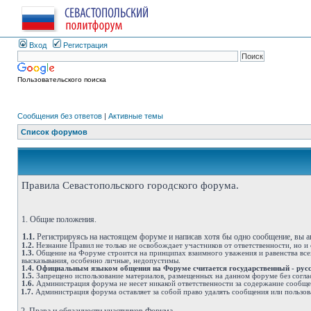
Вход
Регистрация
Пользовательского поиска
Сообщения без ответов
|
Активные темы
Список форумов
Правила Севастопольского городского форума.
1. Общие положения.
1.1.
Регистрируясь на настоящем форуме и написав хотя бы одно сообщение, вы 
1.2.
Незнание Правил не только не освобождает участников от ответственности, но и
1.3.
Общение на Форуме строится на принципах взаимного уважения и равенства всех
высказывания, особенно личные, недопустимы.
1.4.
Официальным языком общения на Форуме считается государственный - рус
1.5.
Запрещено использование материалов, размещенных на данном форуме без согла
1.6.
Администрация форума не несет никакой ответственности за содержание сообщ
1.7.
Администрация форума оставляет за собой право удалять сообщения или пользов