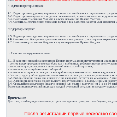
4. Администраторы вправе:
4.1.
Редактировать, удалять, перемещать темы или сообщения в определенных раздел
4.2.
Редактировать профиль и подписи пользователей, применять санкции и другие м
4.3.
Наказывать участников Форума в случае нарушения Правил Форума.
4.4.
Следить за соблюдением правил не только в тех разделах, за которыми закреплен 
Модераторы вправе:
4.5.
Редактировать, удалять, перемещать темы или сообщения в определенных раздел
4.6.
Следить за соблюдением правил не только в тех разделах, за которыми закреплен 
4.7.
Наказывать участников Форума в случае нарушения Правил Форума.
5. Санкции за нарушение правил:
5.1.
В качестве санкций за нарушение Правил форума администраторами и модератор
- устное предупреждение (может быть как и публичным (обращенное ко всем участни
- вынесение предупреждения в виде желтой или красной карточки;
- лишение прав на публикацию сообщений;
- лишение всех прав - используется как крайняя мера наказания за тяжкие нарушения
- бан по ip адресу и/или удаление пользователя - используется как мера наказания за
5.2.
Выбор санкции, также как и исключения из правил, остается на усмотрение Адм
5.3.
Администрация также может вынести предупреждение, а в дальнейшем и наказат
5.4.
Срок действия выговора (выдачи красной или желтой карточки) от 3-х до 30 дне
Возможен индивидуальный подход к каждой отдельной ситуации и каждому отдельно
Примечание
Д
ля того, что-бы уведомить модераторов или администраторов о сообщении, наруша
После регистрации первые несколько соо