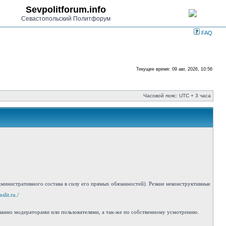
Sevpolitforum.info
Севастопольский Политфорум
FAQ
Текущее время: 09 авг, 2026, 10:56
Часовой пояс: UTC + 3 часа
инистративного состава в силу его прямых обязанностей). Резкие неконструктивные
slit.ru./
занно модераторами или пользователями, а так-же по собственному усмотрению.