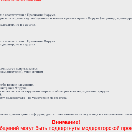
ах в соответствии с Правилами Форума.
еры по контролю над сообщениями и темами в рамках правил Форума (например, премодера
модератор, но и в других.
ах в соответствии с Правилами Форума.
модератор, но и в других.
ами могут использоваться:
кам дискуссии), так и личным
 особо тяжкие нарушения.
инистрация Форума.
ь пользователя за нарушение морали и общепринятых норм данного форуме.
й.
му пользователю - на усмотрение модератора.
ющее правила данного форума, достаточно нажать на иконку в виде восклицательного знак
Внимание!
бщений могут быть подвергнуты модераторской пров