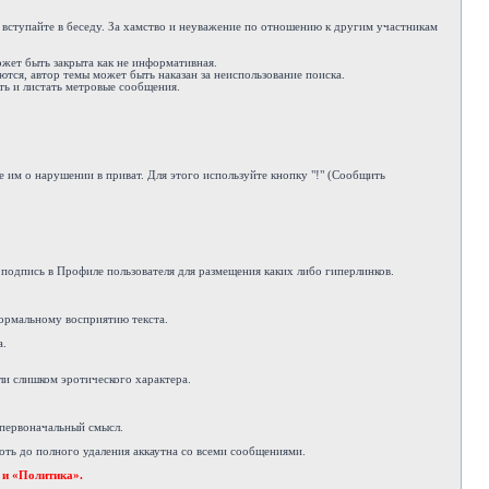
е вступайте в беседу. За хамство и неуважение по отношению к другим участникам
ожет быть закрыта как не информативная.
ются, автор темы может быть наказан за неиспользование поиска.
ть и листать метровые сообщения.
 им о нарушении в приват. Для этого используйте кнопку "!" (Сообщить
подпись в Профиле пользователя для размещения каких либо гиперлинков.
ормальному восприятию текста.
а.
ли слишком эротического характера.
 первоначальный смысл.
ть до полного удаления аккаутна со всеми сообщениями.
 и «Политика».