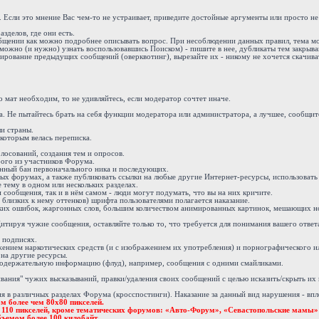
. Если это мнение Вас чем-то не устраивает, приведите достойные аргументы или просто н
зделов, где они есть.
ообщении как можно подробнее описывать вопрос. При несоблюдении данных правил, тема м
можно (и нужно) узнать воспользовавшись Поиском) - пишите в нее, дубликаты тем закрыва
ирование предыдущих сообщений (оверквотинг), вырезайте их - никому не хочется скачива
 мат необходим, то не удивляйтесь, если модератор сочтет иначе.
 Не пытайтесь брать на себя функции модератора или администратора, а лучшее, сообщите
и страны.
 которым велась переписка.
осований, создания тем и опросов.
бого из участников Форума.
енный бан первоначального ника и последующих.
х форумах, а также публиковать ссылки на любые другие Интернет-ресурсы, использовать 
 тему в одном или нескольких разделах.
ообщения, так и в нём самом - люди могут подумать, что вы на них кричите.
 близких к нему оттенков) шрифта пользователями полагается наказание.
ких ошибок, жаргонных слов, большим количеством анимированных картинок, мешающих н
тируя чужие сообщения, оставляйте только то, что требуется для понимания вашего ответ
 подписях.
жением наркотических средств (и с изображением их употребления) и порнографического и
 на другие ресурсы.
одержательную информацию (флуд), например, сообщения с одними смайликами.
вания" чужих высказываний, правки/удаления своих сообщений с целью исказить/скрыть их
в различных разделах Форума (кросспостинги). Наказание за данный вид нарушения - впло
м более чем 80х80 пикселей.
е 110 пикселей, кроме тематических форумов: «Авто-Форум», «Севастопольские мамы»
ъемом более 100 килобайт.