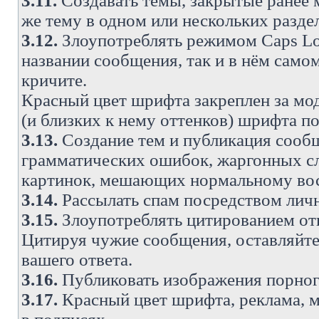
3.11.
Создавать темы, закрытые ранее м
же тему в одном или нескольких разде
3.12.
Злоупотреблять режимом Caps Lo
названии сообщения, так и в нём самом
кричите.
Красный цвет шрифта закреплен за мод
(и близких к нему оттенков) шрифта по
3.13.
Создание тем и публикация сооб
грамматических ошибок, жаргонных с
картинок, мешающих нормальному вос
3.14.
Рассылать спам посредством личн
3.15.
Злоупотреблять цитированием от
Цитируя чужие сообщения, оставляйте 
вашего ответа.
3.16.
Публиковать изображения порног
3.17.
Красный цвет шрифта, реклама, м