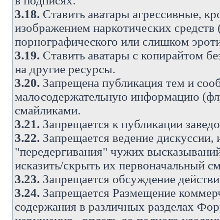
в подписях.
3.18.
Ставить аватары агрессивные, кр
изображением наркотических средств (
порнографического или слишком эроти
3.19.
Ставить аватары с копирайтом без
на другие ресурсы.
3.20.
Запрещена публикация тем и со
малосодержательную информацию (флу
смайликами.
3.21.
Запрещается к публикации заведо
3.22.
Запрещается ведение дискуссии, 
"передергивания" чужих высказываний
исказить/скрыть их первоначальный с
3.23.
Запрещается обсуждение действи
3.24.
Запрещается Размещение коммерч
содержания в различных разделах Фору