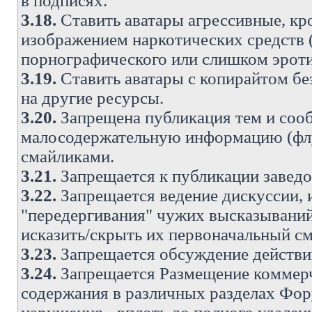
в подписях.
3.18.
Ставить аватары агрессивные, кр
изображением наркотических средств (
порнографического или слишком эроти
3.19.
Ставить аватары с копирайтом без
на другие ресурсы.
3.20.
Запрещена публикация тем и со
малосодержательную информацию (флу
смайликами.
3.21.
Запрещается к публикации заведо
3.22.
Запрещается ведение дискуссии, 
"передергивания" чужих высказываний
исказить/скрыть их первоначальный с
3.23.
Запрещается обсуждение действи
3.24.
Запрещается Размещение коммерч
содержания в различных разделах Фору