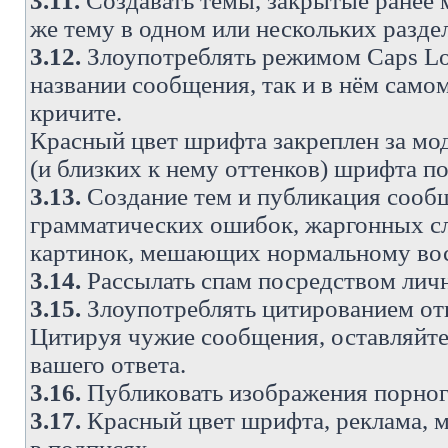
3.11.
Создавать темы, закрытые ранее м
же тему в одном или нескольких разде
3.12.
Злоупотреблять режимом Caps Lo
названии сообщения, так и в нём самом
кричите.
Красный цвет шрифта закреплен за мод
(и близких к нему оттенков) шрифта по
3.13.
Создание тем и публикация сооб
грамматических ошибок, жаргонных с
картинок, мешающих нормальному вос
3.14.
Рассылать спам посредством личн
3.15.
Злоупотреблять цитированием от
Цитируя чужие сообщения, оставляйте 
вашего ответа.
3.16.
Публиковать изображения порног
3.17.
Красный цвет шрифта, реклама, м