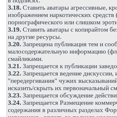
в подписях.
3.18.
Ставить аватары агрессивные, кр
изображением наркотических средств (
порнографического или слишком эроти
3.19.
Ставить аватары с копирайтом без
на другие ресурсы.
3.20.
Запрещена публикация тем и со
малосодержательную информацию (флу
смайликами.
3.21.
Запрещается к публикации заведо
3.22.
Запрещается ведение дискуссии, 
"передергивания" чужих высказываний
исказить/скрыть их первоначальный с
3.23.
Запрещается обсуждение действи
3.24.
Запрещается Размещение коммерч
содержания в различных разделах Фору