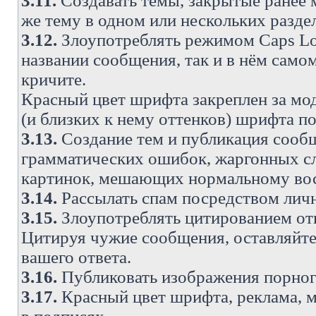
3.11.
Создавать темы, закрытые ранее м
же тему в одном или нескольких разде
3.12.
Злоупотреблять режимом Caps Lo
названии сообщения, так и в нём самом
кричите.
Красный цвет шрифта закреплен за мод
(и близких к нему оттенков) шрифта по
3.13.
Создание тем и публикация сооб
грамматических ошибок, жаргонных с
картинок, мешающих нормальному вос
3.14.
Рассылать спам посредством личн
3.15.
Злоупотреблять цитированием от
Цитируя чужие сообщения, оставляйте 
вашего ответа.
3.16.
Публиковать изображения порног
3.17.
Красный цвет шрифта, реклама, м