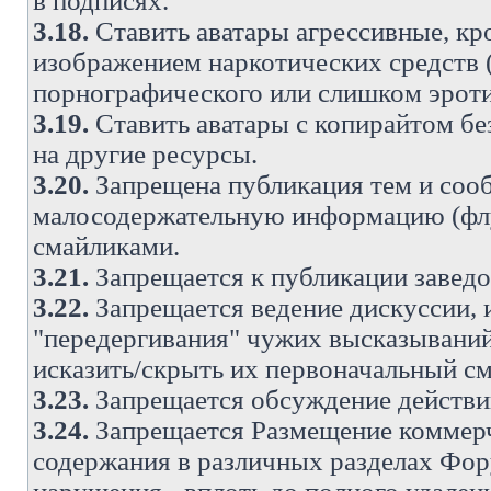
в подписях.
3.18.
Ставить аватары агрессивные, кр
изображением наркотических средств (
порнографического или слишком эроти
3.19.
Ставить аватары с копирайтом без
на другие ресурсы.
3.20.
Запрещена публикация тем и со
малосодержательную информацию (флу
смайликами.
3.21.
Запрещается к публикации заведо
3.22.
Запрещается ведение дискуссии, 
"передергивания" чужих высказываний
исказить/скрыть их первоначальный с
3.23.
Запрещается обсуждение действи
3.24.
Запрещается Размещение коммерч
содержания в различных разделах Фору