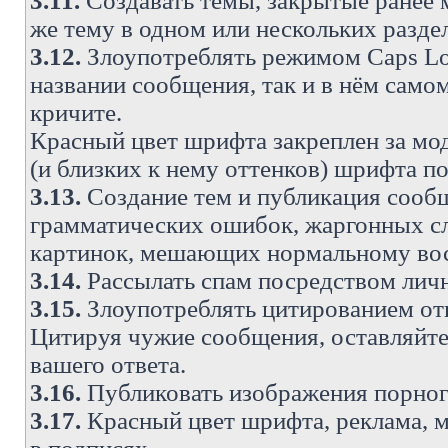
3.11.
Создавать темы, закрытые ранее м
же тему в одном или нескольких разде
3.12.
Злоупотреблять режимом Caps Lo
названии сообщения, так и в нём самом
кричите.
Красный цвет шрифта закреплен за мод
(и близких к нему оттенков) шрифта по
3.13.
Создание тем и публикация сооб
грамматических ошибок, жаргонных с
картинок, мешающих нормальному вос
3.14.
Рассылать спам посредством личн
3.15.
Злоупотреблять цитированием от
Цитируя чужие сообщения, оставляйте 
вашего ответа.
3.16.
Публиковать изображения порног
3.17.
Красный цвет шрифта, реклама, м