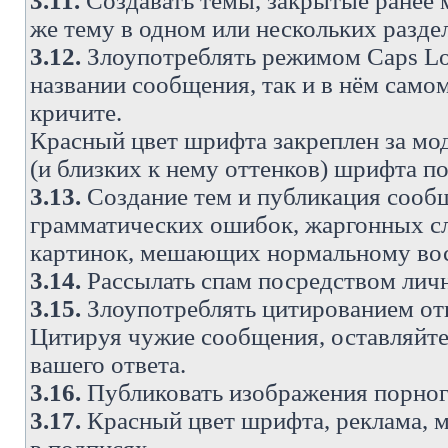
3.11.
Создавать темы, закрытые ранее м
же тему в одном или нескольких разде
3.12.
Злоупотреблять режимом Caps Lo
названии сообщения, так и в нём самом
кричите.
Красный цвет шрифта закреплен за мод
(и близких к нему оттенков) шрифта по
3.13.
Создание тем и публикация сооб
грамматических ошибок, жаргонных с
картинок, мешающих нормальному вос
3.14.
Рассылать спам посредством личн
3.15.
Злоупотреблять цитированием от
Цитируя чужие сообщения, оставляйте 
вашего ответа.
3.16.
Публиковать изображения порног
3.17.
Красный цвет шрифта, реклама, м