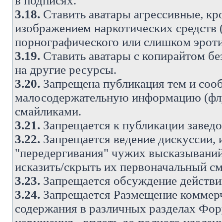
в подписях.
3.18.
Ставить аватары агрессивные, кр
изображением наркотических средств (
порнографического или слишком эроти
3.19.
Ставить аватары с копирайтом без
на другие ресурсы.
3.20.
Запрещена публикация тем и со
малосодержательную информацию (флу
смайликами.
3.21.
Запрещается к публикации заведо
3.22.
Запрещается ведение дискуссии, 
"передергивания" чужих высказываний
исказить/скрыть их первоначальный с
3.23.
Запрещается обсуждение действи
3.24.
Запрещается Размещение коммерч
содержания в различных разделах Фору