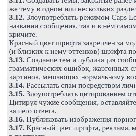
3.11.
Создавать темы, закрытые ранее м
же тему в одном или нескольких разде
3.12.
Злоупотреблять режимом Caps Lo
названии сообщения, так и в нём самом
кричите.
Красный цвет шрифта закреплен за мод
(и близких к нему оттенков) шрифта по
3.13.
Создание тем и публикация сооб
грамматических ошибок, жаргонных с
картинок, мешающих нормальному вос
3.14.
Рассылать спам посредством личн
3.15.
Злоупотреблять цитированием от
Цитируя чужие сообщения, оставляйте 
вашего ответа.
3.16.
Публиковать изображения порног
3.17.
Красный цвет шрифта, реклама, м