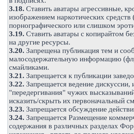
в подписях.
3.18.
Ставить аватары агрессивные, кр
изображением наркотических средств (
порнографического или слишком эроти
3.19.
Ставить аватары с копирайтом без
на другие ресурсы.
3.20.
Запрещена публикация тем и со
малосодержательную информацию (флу
смайликами.
3.21.
Запрещается к публикации заведо
3.22.
Запрещается ведение дискуссии, 
"передергивания" чужих высказываний
исказить/скрыть их первоначальный с
3.23.
Запрещается обсуждение действи
3.24.
Запрещается Размещение коммерч
содержания в различных разделах Фору