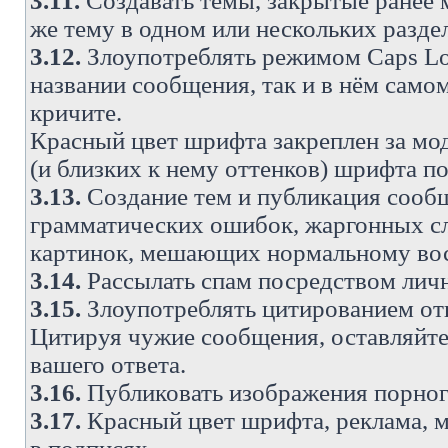
3.11.
Создавать темы, закрытые ранее м
же тему в одном или нескольких разде
3.12.
Злоупотреблять режимом Caps Lo
названии сообщения, так и в нём самом
кричите.
Красный цвет шрифта закреплен за мод
(и близких к нему оттенков) шрифта по
3.13.
Создание тем и публикация сооб
грамматических ошибок, жаргонных с
картинок, мешающих нормальному вос
3.14.
Рассылать спам посредством личн
3.15.
Злоупотреблять цитированием от
Цитируя чужие сообщения, оставляйте 
вашего ответа.
3.16.
Публиковать изображения порног
3.17.
Красный цвет шрифта, реклама, м