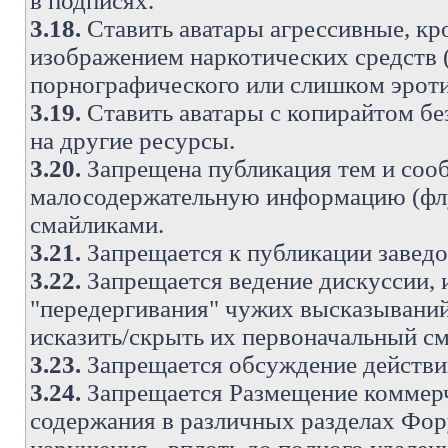
в подписях.
3.18.
Ставить аватары агрессивные, кр
изображением наркотических средств (
порнографического или слишком эроти
3.19.
Ставить аватары с копирайтом без
на другие ресурсы.
3.20.
Запрещена публикация тем и со
малосодержательную информацию (флу
смайликами.
3.21.
Запрещается к публикации заведо
3.22.
Запрещается ведение дискуссии, 
"передергивания" чужих высказываний
исказить/скрыть их первоначальный с
3.23.
Запрещается обсуждение действи
3.24.
Запрещается Размещение коммерч
содержания в различных разделах Фору