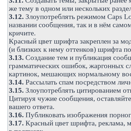
3.11.
Создавать темы, закрытые ранее м
же тему в одном или нескольких разде
3.12.
Злоупотреблять режимом Caps Lo
названии сообщения, так и в нём самом
кричите.
Красный цвет шрифта закреплен за мод
(и близких к нему оттенков) шрифта по
3.13.
Создание тем и публикация сооб
грамматических ошибок, жаргонных с
картинок, мешающих нормальному вос
3.14.
Рассылать спам посредством личн
3.15.
Злоупотреблять цитированием от
Цитируя чужие сообщения, оставляйте 
вашего ответа.
3.16.
Публиковать изображения порног
3.17.
Красный цвет шрифта, реклама, м