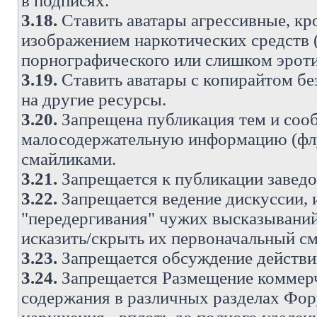
в подписях.
3.18.
Ставить аватары агрессивные, кр
изображением наркотических средств (
порнографического или слишком эроти
3.19.
Ставить аватары с копирайтом без
на другие ресурсы.
3.20.
Запрещена публикация тем и со
малосодержательную информацию (флу
смайликами.
3.21.
Запрещается к публикации заведо
3.22.
Запрещается ведение дискуссии, 
"передергивания" чужих высказываний
исказить/скрыть их первоначальный с
3.23.
Запрещается обсуждение действи
3.24.
Запрещается Размещение коммерч
содержания в различных разделах Фору