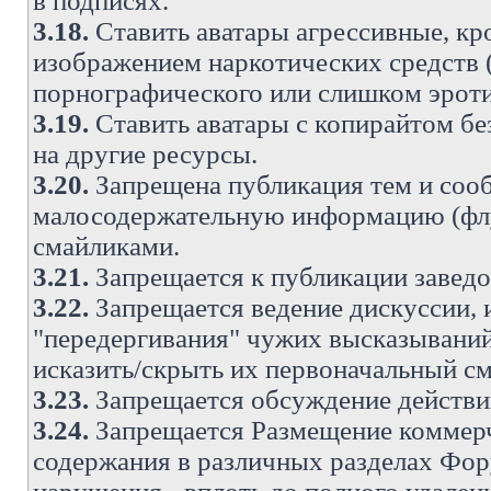
в подписях.
3.18.
Ставить аватары агрессивные, кр
изображением наркотических средств (
порнографического или слишком эроти
3.19.
Ставить аватары с копирайтом без
на другие ресурсы.
3.20.
Запрещена публикация тем и со
малосодержательную информацию (флу
смайликами.
3.21.
Запрещается к публикации заведо
3.22.
Запрещается ведение дискуссии, 
"передергивания" чужих высказываний
исказить/скрыть их первоначальный с
3.23.
Запрещается обсуждение действи
3.24.
Запрещается Размещение коммерч
содержания в различных разделах Фору