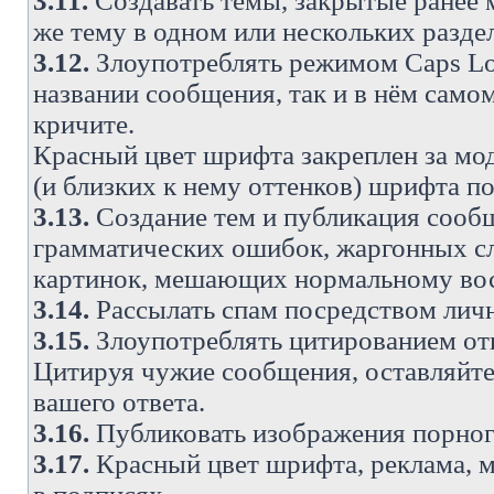
3.11.
Создавать темы, закрытые ранее м
же тему в одном или нескольких разде
3.12.
Злоупотреблять режимом Caps Lo
названии сообщения, так и в нём самом
кричите.
Красный цвет шрифта закреплен за мод
(и близких к нему оттенков) шрифта по
3.13.
Создание тем и публикация сооб
грамматических ошибок, жаргонных с
картинок, мешающих нормальному вос
3.14.
Рассылать спам посредством личн
3.15.
Злоупотреблять цитированием от
Цитируя чужие сообщения, оставляйте 
вашего ответа.
3.16.
Публиковать изображения порног
3.17.
Красный цвет шрифта, реклама, м