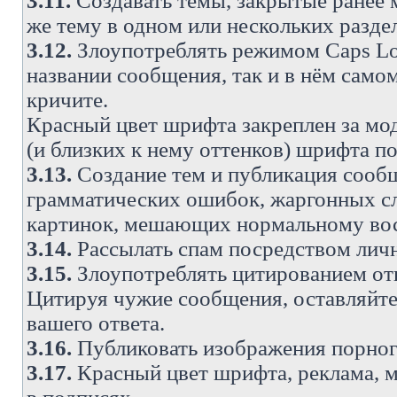
3.11.
Создавать темы, закрытые ранее м
же тему в одном или нескольких разде
3.12.
Злоупотреблять режимом Caps Lo
названии сообщения, так и в нём самом
кричите.
Красный цвет шрифта закреплен за мод
(и близких к нему оттенков) шрифта по
3.13.
Создание тем и публикация сооб
грамматических ошибок, жаргонных с
картинок, мешающих нормальному вос
3.14.
Рассылать спам посредством личн
3.15.
Злоупотреблять цитированием от
Цитируя чужие сообщения, оставляйте 
вашего ответа.
3.16.
Публиковать изображения порног
3.17.
Красный цвет шрифта, реклама, м