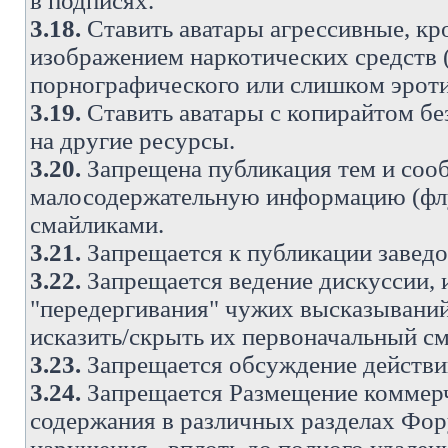
в подписях.
3.18.
Ставить аватары агрессивные, кр
изображением наркотических средств (
порнографического или слишком эроти
3.19.
Ставить аватары с копирайтом без
на другие ресурсы.
3.20.
Запрещена публикация тем и со
малосодержательную информацию (флу
смайликами.
3.21.
Запрещается к публикации заведо
3.22.
Запрещается ведение дискуссии, 
"передергивания" чужих высказываний
исказить/скрыть их первоначальный с
3.23.
Запрещается обсуждение действи
3.24.
Запрещается Размещение коммерч
содержания в различных разделах Фору