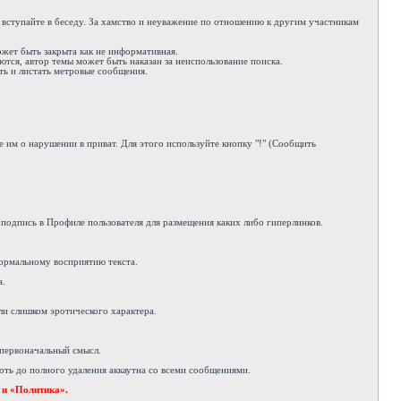
е вступайте в беседу. За хамство и неуважение по отношению к другим участникам
ожет быть закрыта как не информативная.
ются, автор темы может быть наказан за неиспользование поиска.
ть и листать метровые сообщения.
 им о нарушении в приват. Для этого используйте кнопку "!" (Сообщить
подпись в Профиле пользователя для размещения каких либо гиперлинков.
ормальному восприятию текста.
а.
ли слишком эротического характера.
 первоначальный смысл.
ть до полного удаления аккаутна со всеми сообщениями.
 и «Политика».