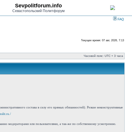
Sevpolitforum.info
Севастопольский Политфорум
FAQ
Текущее время: 07 авг, 2026, 7:13
Часовой пояс: UTC + 3 часа
инистративного состава в силу его прямых обязанностей). Резкие неконструктивные
slit.ru./
занно модераторами или пользователями, а так-же по собственному усмотрению.