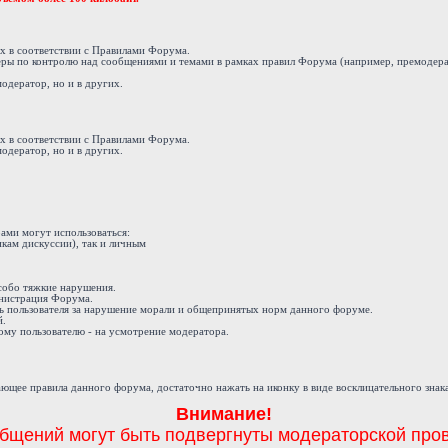
ах в соответствии с Правилами Форума.
еры по контролю над сообщениями и темами в рамках правил Форума (например, премодера
модератор, но и в других.
ах в соответствии с Правилами Форума.
модератор, но и в других.
ами могут использоваться:
кам дискуссии), так и личным
 особо тяжкие нарушения.
инистрация Форума.
ь пользователя за нарушение морали и общепринятых норм данного форуме.
й.
му пользователю - на усмотрение модератора.
ющее правила данного форума, достаточно нажать на иконку в виде восклицательного знак
Внимание!
бщений могут быть подвергнуты модераторской пров