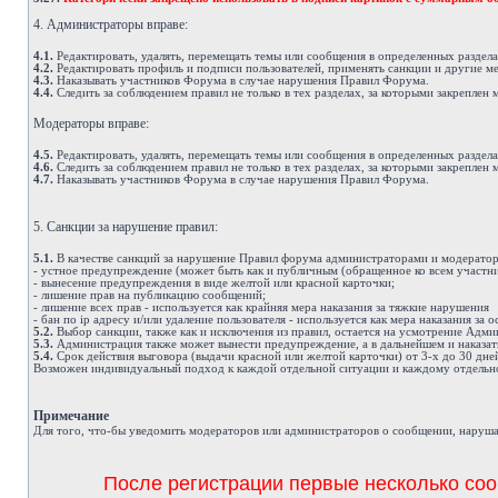
4. Администраторы вправе:
4.1.
Редактировать, удалять, перемещать темы или сообщения в определенных раздел
4.2.
Редактировать профиль и подписи пользователей, применять санкции и другие м
4.3.
Наказывать участников Форума в случае нарушения Правил Форума.
4.4.
Следить за соблюдением правил не только в тех разделах, за которыми закреплен 
Модераторы вправе:
4.5.
Редактировать, удалять, перемещать темы или сообщения в определенных раздел
4.6.
Следить за соблюдением правил не только в тех разделах, за которыми закреплен 
4.7.
Наказывать участников Форума в случае нарушения Правил Форума.
5. Санкции за нарушение правил:
5.1.
В качестве санкций за нарушение Правил форума администраторами и модератор
- устное предупреждение (может быть как и публичным (обращенное ко всем участни
- вынесение предупреждения в виде желтой или красной карточки;
- лишение прав на публикацию сообщений;
- лишение всех прав - используется как крайняя мера наказания за тяжкие нарушения
- бан по ip адресу и/или удаление пользователя - используется как мера наказания за
5.2.
Выбор санкции, также как и исключения из правил, остается на усмотрение Адм
5.3.
Администрация также может вынести предупреждение, а в дальнейшем и наказат
5.4.
Срок действия выговора (выдачи красной или желтой карточки) от 3-х до 30 дне
Возможен индивидуальный подход к каждой отдельной ситуации и каждому отдельно
Примечание
Д
ля того, что-бы уведомить модераторов или администраторов о сообщении, наруша
После регистрации первые несколько соо