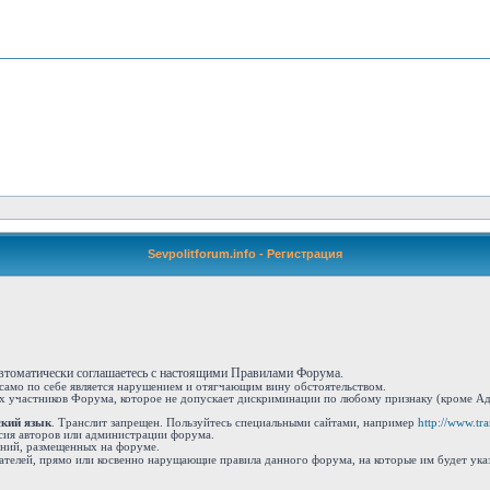
Sevpolitforum.info - Регистрация
автоматически соглашаетесь с настоящими Правилами Форума.
 само по себе является нарушением и отягчающим вину обстоятельством.
 участников Форума, которое не допускает дискриминации по любому признаку (кроме Адм
ский язык
. Транслит запрещен. Пользуйтесь специальными сайтами, например
http://www.tran
сия авторов или администрации форума.
ений, размещенных на форуме.
ателей, прямо или косвенно нарущающие правила данного форума, на которые им будет ука