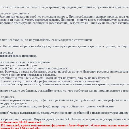
. Если это мнение Вас чем-то не устраивает, приведите достойные аргументы или просто н
зделов, где они есть.
ообщении как можно подробнее описывать вопрос. При несоблюдении данных правил, тема м
можно (и нужно) узнать воспользовавшись Поиском) - пишите в нее, дубликаты тем закрыва
ирование предыдущих сообщений (оверквотинг), вырезайте их - никому не хочется скачива
 мат необходим, то не удивляйтесь, если модератор сочтет иначе.
 Не пытайтесь брать на себя функции модератора или администратора, а лучшее, сообщите
и страны.
 которым велась переписка.
осований, создания тем и опросов.
бого из участников Форума.
енный бан первоначального ника и последующих.
х форумах, а также публиковать ссылки на любые другие Интернет-ресурсы, использовать 
 тему в одном или нескольких разделах.
ообщения, так и в нём самом - люди могут подумать, что вы на них кричите.
 близких к нему оттенков) шрифта пользователями полагается наказание.
ких ошибок, жаргонных слов, большим количеством анимированных картинок, мешающих н
тируя чужие сообщения, оставляйте только то, что требуется для понимания вашего ответ
 подписях.
жением наркотических средств (и с изображением их употребления) и порнографического и
 на другие ресурсы.
одержательную информацию (флуд), например, сообщения с одними смайликами.
вания" чужих высказываний, правки/удаления своих сообщений с целью исказить/скрыть их
в различных разделах Форума (кросспостинги). Наказание за данный вид нарушения - впло
м более чем 80х80 пикселей.
е 110 пикселей, кроме тематических форумов: «Авто-Форум», «Севастопольские мамы»
ъемом более 100 килобайт.