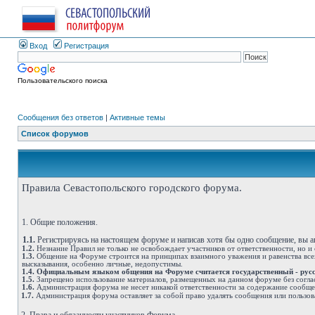
Вход
Регистрация
Пользовательского поиска
Сообщения без ответов
|
Активные темы
Список форумов
Правила Севастопольского городского форума.
1. Общие положения.
1.1.
Регистрируясь на настоящем форуме и написав хотя бы одно сообщение, вы 
1.2.
Незнание Правил не только не освобождает участников от ответственности, но и
1.3.
Общение на Форуме строится на принципах взаимного уважения и равенства всех
высказывания, особенно личные, недопустимы.
1.4.
Официальным языком общения на Форуме считается государственный - рус
1.5.
Запрещено использование материалов, размещенных на данном форуме без согла
1.6.
Администрация форума не несет никакой ответственности за содержание сообщ
1.7.
Администрация форума оставляет за собой право удалять сообщения или пользов