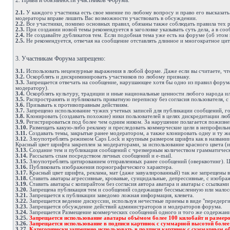
2. Права и обязанности участников Форума.
2.1.
У каждого участника есть свое мнение по любому вопросу и право его высказать
модераторы вправе лишить Вас возможности участвовать в обсуждении.
2.2.
Все участники, помимо основных правил, обязаны также соблюдать правила тех ра
2.3.
При создании новой темы рекомендуется в заголовке указывать суть дела, а в с
2.4.
Не создавайте дубликатов тем. Если подобная тема уже есть на форуме (об этом 
2.5.
Не рекомендуется, отвечая на сообщение отставлять длинное и многократное цит
3. Участникам Форума запрещено:
3.1.
Использовать нецензурные выражения в любой форме. Даже если вы считаете, что
3.2.
Оскорблять и дискриминировать участников по любому признаку.
3.3.
Запрещается отвечать на сообщение, нарушающее хотя бы одно из правил форума.
модератору).
3.4.
Оскорблять культуру, традиции и иные национальные ценности любого народа ил
3.5.
Распространять и публиковать приватную переписку без согласия пользователя, с
3.6.
Призывать к противоправным действиям.
3.7.
Запрещено использование чужих учетных записей для публикации сообщений, гол
3.8.
Клонировать (создавать похожие) ники пользователей в целях дискредитации лю
3.9.
Регистрироваться под более чем одним ником. За нарушение полагается пожизн
3.10.
Размещать какую-либо рекламу и преследовать коммерческие цели в непрофильны
3.11.
Создавать темы, закрытые ранее модератором, а также клонировать одну и ту же
3.12.
Злоупотреблять режимом Caps Lock и крупным размером шрифта как в названии с
Красный цвет шрифта закреплен за модераторами, за использование красного цвета (и
3.13.
Создание тем и публикация сообщений с чрезмерным количеством грамматичес
3.14.
Рассылать спам посредством личных сообщений и e-mail.
3.15.
Злоупотреблять цитированием отправленных ранее сообщений (оверквотинг). Ци
3.16.
Публиковать изображения порнографического характера.
3.17.
Красный цвет шрифта, реклама, мат (даже завуалированный) так же запрещены в
3.18.
Ставить аватары агрессивные, кровавые, суицидальные, депрессивные, с изобра
3.19.
Ставить аватары с копирайтом без согласия автора аватара и аватары с ссылками
3.20.
Запрещена публикация тем и сообщений содержащие бессмысленную или малос
3.21.
Запрещается к публикации заведомо ложная информация, клевета.
3.22.
Запрещается ведение дискуссии, используя нечестные приемы в виде "передерги
3.23.
Запрещается обсуждение действий администраторов и модераторов форума.
3.24.
Запрещается Размещение коммерческих сообщений одного и того же содержания 
3.25.
Запрещается использование аватары объёмом более 100 килобайт и размеро
3.26.
Запрещается использование в подписи картинок с суммарной высотой боле
3.27.
Категорически запрещено использовать в подписи картинок с суммарным об