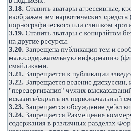
в подписях.
3.18.
Ставить аватары агрессивные, кр
изображением наркотических средств (
порнографического или слишком эроти
3.19.
Ставить аватары с копирайтом без
на другие ресурсы.
3.20.
Запрещена публикация тем и со
малосодержательную информацию (флу
смайликами.
3.21.
Запрещается к публикации заведо
3.22.
Запрещается ведение дискуссии, 
"передергивания" чужих высказываний
исказить/скрыть их первоначальный с
3.23.
Запрещается обсуждение действи
3.24.
Запрещается Размещение коммерч
содержания в различных разделах Фору