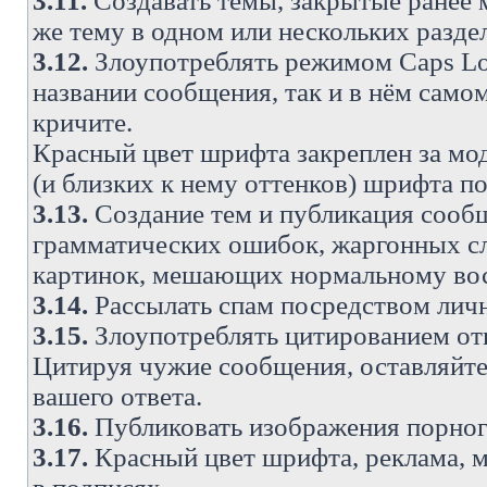
3.11.
Создавать темы, закрытые ранее м
же тему в одном или нескольких разде
3.12.
Злоупотреблять режимом Caps Lo
названии сообщения, так и в нём самом
кричите.
Красный цвет шрифта закреплен за мод
(и близких к нему оттенков) шрифта по
3.13.
Создание тем и публикация сооб
грамматических ошибок, жаргонных с
картинок, мешающих нормальному вос
3.14.
Рассылать спам посредством личн
3.15.
Злоупотреблять цитированием от
Цитируя чужие сообщения, оставляйте 
вашего ответа.
3.16.
Публиковать изображения порног
3.17.
Красный цвет шрифта, реклама, м