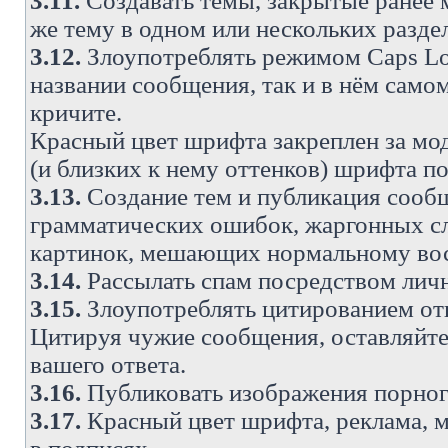
3.11.
Создавать темы, закрытые ранее м
же тему в одном или нескольких разде
3.12.
Злоупотреблять режимом Caps Lo
названии сообщения, так и в нём самом
кричите.
Красный цвет шрифта закреплен за мод
(и близких к нему оттенков) шрифта по
3.13.
Создание тем и публикация сооб
грамматических ошибок, жаргонных с
картинок, мешающих нормальному вос
3.14.
Рассылать спам посредством личн
3.15.
Злоупотреблять цитированием от
Цитируя чужие сообщения, оставляйте 
вашего ответа.
3.16.
Публиковать изображения порног
3.17.
Красный цвет шрифта, реклама, м