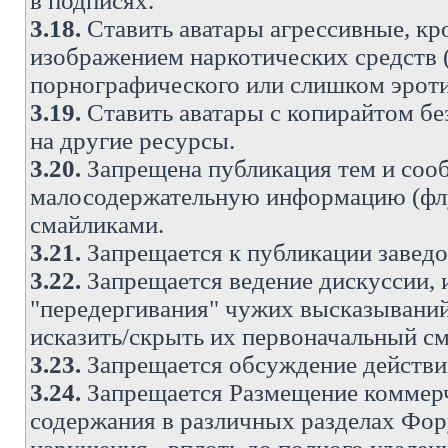
в подписях.
3.18.
Ставить аватары агрессивные, кр
изображением наркотических средств (
порнографического или слишком эроти
3.19.
Ставить аватары с копирайтом без
на другие ресурсы.
3.20.
Запрещена публикация тем и со
малосодержательную информацию (флу
смайликами.
3.21.
Запрещается к публикации заведо
3.22.
Запрещается ведение дискуссии, 
"передергивания" чужих высказываний
исказить/скрыть их первоначальный с
3.23.
Запрещается обсуждение действи
3.24.
Запрещается Размещение коммерч
содержания в различных разделах Фору