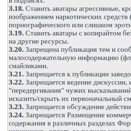
в подписях.
3.18.
Ставить аватары агрессивные, кр
изображением наркотических средств (
порнографического или слишком эроти
3.19.
Ставить аватары с копирайтом без
на другие ресурсы.
3.20.
Запрещена публикация тем и со
малосодержательную информацию (флу
смайликами.
3.21.
Запрещается к публикации заведо
3.22.
Запрещается ведение дискуссии, 
"передергивания" чужих высказываний
исказить/скрыть их первоначальный с
3.23.
Запрещается обсуждение действи
3.24.
Запрещается Размещение коммерч
содержания в различных разделах Фору