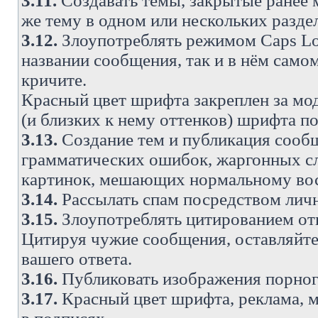
3.11.
Создавать темы, закрытые ранее м
же тему в одном или нескольких разде
3.12.
Злоупотреблять режимом Caps Lo
названии сообщения, так и в нём самом
кричите.
Красный цвет шрифта закреплен за мод
(и близких к нему оттенков) шрифта по
3.13.
Создание тем и публикация сооб
грамматических ошибок, жаргонных с
картинок, мешающих нормальному вос
3.14.
Рассылать спам посредством личн
3.15.
Злоупотреблять цитированием от
Цитируя чужие сообщения, оставляйте 
вашего ответа.
3.16.
Публиковать изображения порног
3.17.
Красный цвет шрифта, реклама, м