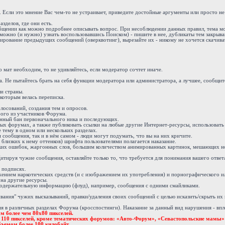
. Если это мнение Вас чем-то не устраивает, приведите достойные аргументы или просто н
зделов, где они есть.
ообщении как можно подробнее описывать вопрос. При несоблюдении данных правил, тема м
можно (и нужно) узнать воспользовавшись Поиском) - пишите в нее, дубликаты тем закрыва
ирование предыдущих сообщений (оверквотинг), вырезайте их - никому не хочется скачива
 мат необходим, то не удивляйтесь, если модератор сочтет иначе.
 Не пытайтесь брать на себя функции модератора или администратора, а лучшее, сообщите
и страны.
 которым велась переписка.
осований, создания тем и опросов.
бого из участников Форума.
енный бан первоначального ника и последующих.
х форумах, а также публиковать ссылки на любые другие Интернет-ресурсы, использовать 
 тему в одном или нескольких разделах.
ообщения, так и в нём самом - люди могут подумать, что вы на них кричите.
 близких к нему оттенков) шрифта пользователями полагается наказание.
ких ошибок, жаргонных слов, большим количеством анимированных картинок, мешающих н
тируя чужие сообщения, оставляйте только то, что требуется для понимания вашего ответ
 подписях.
жением наркотических средств (и с изображением их употребления) и порнографического и
 на другие ресурсы.
одержательную информацию (флуд), например, сообщения с одними смайликами.
вания" чужих высказываний, правки/удаления своих сообщений с целью исказить/скрыть их
в различных разделах Форума (кросспостинги). Наказание за данный вид нарушения - впло
м более чем 80х80 пикселей.
е 110 пикселей, кроме тематических форумов: «Авто-Форум», «Севастопольские мамы»
ъемом более 100 килобайт.