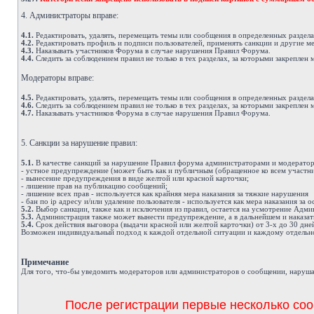
4. Администраторы вправе:
4.1.
Редактировать, удалять, перемещать темы или сообщения в определенных раздел
4.2.
Редактировать профиль и подписи пользователей, применять санкции и другие м
4.3.
Наказывать участников Форума в случае нарушения Правил Форума.
4.4.
Следить за соблюдением правил не только в тех разделах, за которыми закреплен 
Модераторы вправе:
4.5.
Редактировать, удалять, перемещать темы или сообщения в определенных раздел
4.6.
Следить за соблюдением правил не только в тех разделах, за которыми закреплен 
4.7.
Наказывать участников Форума в случае нарушения Правил Форума.
5. Санкции за нарушение правил:
5.1.
В качестве санкций за нарушение Правил форума администраторами и модератор
- устное предупреждение (может быть как и публичным (обращенное ко всем участни
- вынесение предупреждения в виде желтой или красной карточки;
- лишение прав на публикацию сообщений;
- лишение всех прав - используется как крайняя мера наказания за тяжкие нарушения
- бан по ip адресу и/или удаление пользователя - используется как мера наказания за
5.2.
Выбор санкции, также как и исключения из правил, остается на усмотрение Адм
5.3.
Администрация также может вынести предупреждение, а в дальнейшем и наказат
5.4.
Срок действия выговора (выдачи красной или желтой карточки) от 3-х до 30 дне
Возможен индивидуальный подход к каждой отдельной ситуации и каждому отдельно
Примечание
Д
ля того, что-бы уведомить модераторов или администраторов о сообщении, наруша
После регистрации первые несколько соо