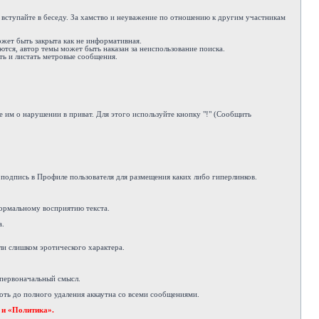
е вступайте в беседу. За хамство и неуважение по отношению к другим участникам
ожет быть закрыта как не информативная.
ются, автор темы может быть наказан за неиспользование поиска.
ть и листать метровые сообщения.
 им о нарушении в приват. Для этого используйте кнопку "!" (Сообщить
подпись в Профиле пользователя для размещения каких либо гиперлинков.
ормальному восприятию текста.
а.
ли слишком эротического характера.
 первоначальный смысл.
ть до полного удаления аккаутна со всеми сообщениями.
 и «Политика».