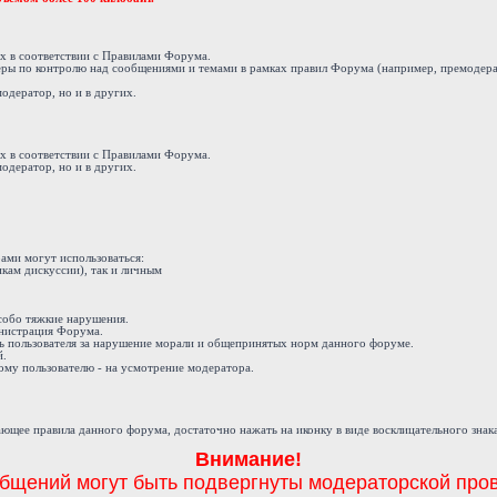
ах в соответствии с Правилами Форума.
еры по контролю над сообщениями и темами в рамках правил Форума (например, премодера
модератор, но и в других.
ах в соответствии с Правилами Форума.
модератор, но и в других.
ами могут использоваться:
кам дискуссии), так и личным
 особо тяжкие нарушения.
инистрация Форума.
ь пользователя за нарушение морали и общепринятых норм данного форуме.
й.
му пользователю - на усмотрение модератора.
ющее правила данного форума, достаточно нажать на иконку в виде восклицательного знак
Внимание!
бщений могут быть подвергнуты модераторской пров