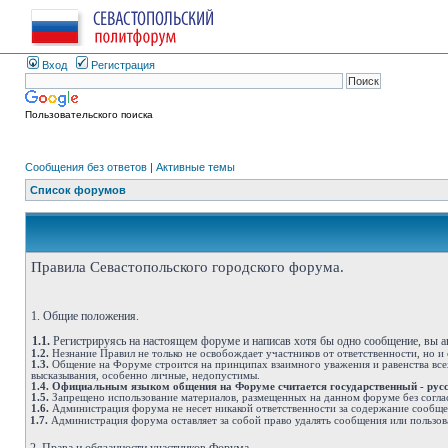
Вход
Регистрация
Пользовательского поиска
Сообщения без ответов
|
Активные темы
Список форумов
Правила Севастопольского городского форума.
1. Общие положения.
1.1.
Регистрируясь на настоящем форуме и написав хотя бы одно сообщение, вы 
1.2.
Незнание Правил не только не освобождает участников от ответственности, но и
1.3.
Общение на Форуме строится на принципах взаимного уважения и равенства всех
высказывания, особенно личные, недопустимы.
1.4.
Официальным языком общения на Форуме считается государственный - рус
1.5.
Запрещено использование материалов, размещенных на данном форуме без согла
1.6.
Администрация форума не несет никакой ответственности за содержание сообщ
1.7.
Администрация форума оставляет за собой право удалять сообщения или пользов