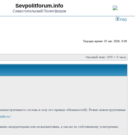
Sevpolitforum.info
Севастопольский Политфорум
FAQ
Текущее время: 07 авг, 2026, 6:08
Часовой пояс: UTC + 3 часа
инистративного состава в силу его прямых обязанностей). Резкие неконструктивные
slit.ru./
занно модераторами или пользователями, а так-же по собственному усмотрению.