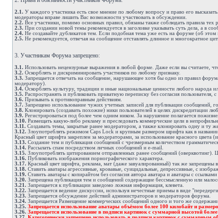
2. Права и обязанности участников Форума.
2.1.
У каждого участника есть свое мнение по любому вопросу и право его высказать
модераторы вправе лишить Вас возможности участвовать в обсуждении.
2.2.
Все участники, помимо основных правил, обязаны также соблюдать правила тех ра
2.3.
При создании новой темы рекомендуется в заголовке указывать суть дела, а в с
2.4.
Не создавайте дубликатов тем. Если подобная тема уже есть на форуме (об этом 
2.5.
Не рекомендуется, отвечая на сообщение отставлять длинное и многократное цит
3. Участникам Форума запрещено:
3.1.
Использовать нецензурные выражения в любой форме. Даже если вы считаете, что
3.2.
Оскорблять и дискриминировать участников по любому признаку.
3.3.
Запрещается отвечать на сообщение, нарушающее хотя бы одно из правил форума.
модератору).
3.4.
Оскорблять культуру, традиции и иные национальные ценности любого народа ил
3.5.
Распространять и публиковать приватную переписку без согласия пользователя, с
3.6.
Призывать к противоправным действиям.
3.7.
Запрещено использование чужих учетных записей для публикации сообщений, гол
3.8.
Клонировать (создавать похожие) ники пользователей в целях дискредитации лю
3.9.
Регистрироваться под более чем одним ником. За нарушение полагается пожизн
3.10.
Размещать какую-либо рекламу и преследовать коммерческие цели в непрофильны
3.11.
Создавать темы, закрытые ранее модератором, а также клонировать одну и ту же
3.12.
Злоупотреблять режимом Caps Lock и крупным размером шрифта как в названии с
Красный цвет шрифта закреплен за модераторами, за использование красного цвета (и
3.13.
Создание тем и публикация сообщений с чрезмерным количеством грамматичес
3.14.
Рассылать спам посредством личных сообщений и e-mail.
3.15.
Злоупотреблять цитированием отправленных ранее сообщений (оверквотинг). Ци
3.16.
Публиковать изображения порнографического характера.
3.17.
Красный цвет шрифта, реклама, мат (даже завуалированный) так же запрещены в
3.18.
Ставить аватары агрессивные, кровавые, суицидальные, депрессивные, с изобра
3.19.
Ставить аватары с копирайтом без согласия автора аватара и аватары с ссылками
3.20.
Запрещена публикация тем и сообщений содержащие бессмысленную или малос
3.21.
Запрещается к публикации заведомо ложная информация, клевета.
3.22.
Запрещается ведение дискуссии, используя нечестные приемы в виде "передерги
3.23.
Запрещается обсуждение действий администраторов и модераторов форума.
3.24.
Запрещается Размещение коммерческих сообщений одного и того же содержания 
3.25.
Запрещается использование аватары объёмом более 100 килобайт и размеро
3.26.
Запрещается использование в подписи картинок с суммарной высотой боле
3.27.
Категорически запрещено использовать в подписи картинок с суммарным об