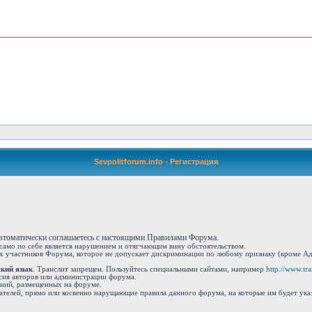
Sevpolitforum.info - Регистрация
автоматически соглашаетесь с настоящими Правилами Форума.
 само по себе является нарушением и отягчающим вину обстоятельством.
 участников Форума, которое не допускает дискриминации по любому признаку (кроме Адм
ский язык
. Транслит запрещен. Пользуйтесь специальными сайтами, например
http://www.tran
сия авторов или администрации форума.
ений, размещенных на форуме.
ателей, прямо или косвенно нарущающие правила данного форума, на которые им будет ука