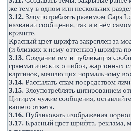
3.11.
Создавать темы, закрытые ранее м
же тему в одном или нескольких разде
3.12.
Злоупотреблять режимом Caps Lo
названии сообщения, так и в нём самом
кричите.
Красный цвет шрифта закреплен за мод
(и близких к нему оттенков) шрифта по
3.13.
Создание тем и публикация сооб
грамматических ошибок, жаргонных с
картинок, мешающих нормальному вос
3.14.
Рассылать спам посредством личн
3.15.
Злоупотреблять цитированием от
Цитируя чужие сообщения, оставляйте 
вашего ответа.
3.16.
Публиковать изображения порног
3.17.
Красный цвет шрифта, реклама, м