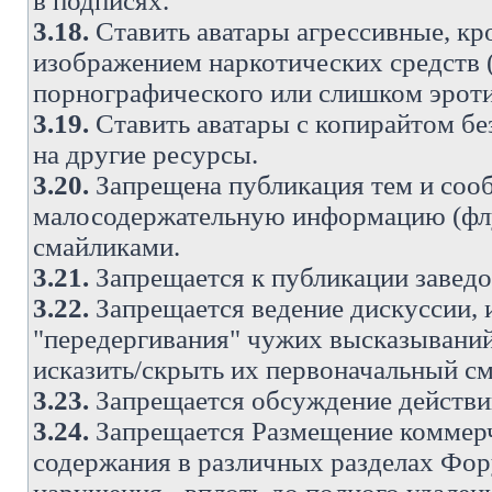
в подписях.
3.18.
Ставить аватары агрессивные, кр
изображением наркотических средств (
порнографического или слишком эроти
3.19.
Ставить аватары с копирайтом без
на другие ресурсы.
3.20.
Запрещена публикация тем и со
малосодержательную информацию (флу
смайликами.
3.21.
Запрещается к публикации заведо
3.22.
Запрещается ведение дискуссии, 
"передергивания" чужих высказываний
исказить/скрыть их первоначальный с
3.23.
Запрещается обсуждение действи
3.24.
Запрещается Размещение коммерч
содержания в различных разделах Фору