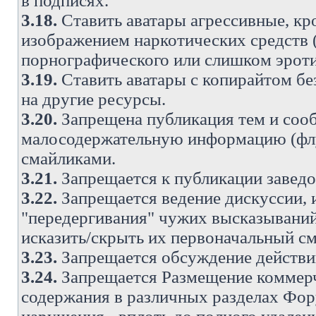
в подписях.
3.18.
Ставить аватары агрессивные, кр
изображением наркотических средств (
порнографического или слишком эроти
3.19.
Ставить аватары с копирайтом без
на другие ресурсы.
3.20.
Запрещена публикация тем и со
малосодержательную информацию (флу
смайликами.
3.21.
Запрещается к публикации заведо
3.22.
Запрещается ведение дискуссии, 
"передергивания" чужих высказываний
исказить/скрыть их первоначальный с
3.23.
Запрещается обсуждение действи
3.24.
Запрещается Размещение коммерч
содержания в различных разделах Фору