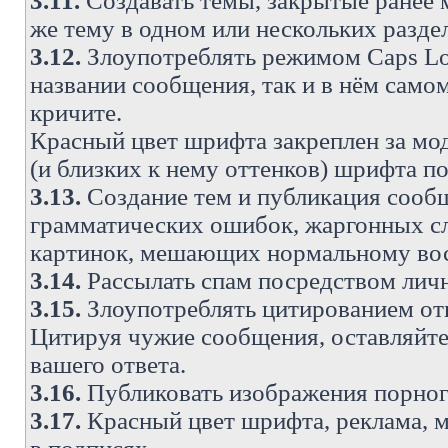
3.11.
Создавать темы, закрытые ранее м
же тему в одном или нескольких разде
3.12.
Злоупотреблять режимом Caps Lo
названии сообщения, так и в нём самом
кричите.
Красный цвет шрифта закреплен за мод
(и близких к нему оттенков) шрифта по
3.13.
Создание тем и публикация сооб
грамматических ошибок, жаргонных с
картинок, мешающих нормальному вос
3.14.
Рассылать спам посредством личн
3.15.
Злоупотреблять цитированием от
Цитируя чужие сообщения, оставляйте 
вашего ответа.
3.16.
Публиковать изображения порног
3.17.
Красный цвет шрифта, реклама, м