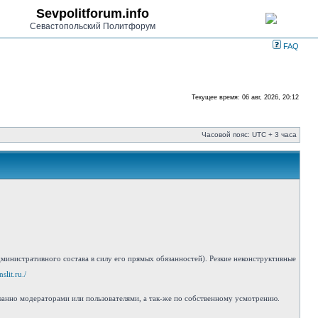
Sevpolitforum.info
Севастопольский Политфорум
FAQ
Текущее время: 06 авг, 2026, 20:12
Часовой пояс: UTC + 3 часа
инистративного состава в силу его прямых обязанностей). Резкие неконструктивные
slit.ru./
занно модераторами или пользователями, а так-же по собственному усмотрению.