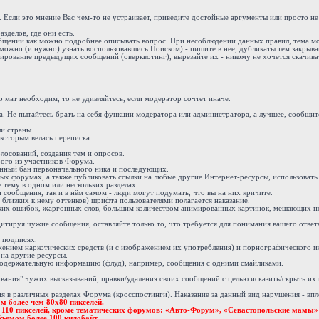
. Если это мнение Вас чем-то не устраивает, приведите достойные аргументы или просто н
зделов, где они есть.
ообщении как можно подробнее описывать вопрос. При несоблюдении данных правил, тема м
можно (и нужно) узнать воспользовавшись Поиском) - пишите в нее, дубликаты тем закрыва
ирование предыдущих сообщений (оверквотинг), вырезайте их - никому не хочется скачива
 мат необходим, то не удивляйтесь, если модератор сочтет иначе.
 Не пытайтесь брать на себя функции модератора или администратора, а лучшее, сообщите
и страны.
 которым велась переписка.
осований, создания тем и опросов.
бого из участников Форума.
енный бан первоначального ника и последующих.
х форумах, а также публиковать ссылки на любые другие Интернет-ресурсы, использовать 
 тему в одном или нескольких разделах.
ообщения, так и в нём самом - люди могут подумать, что вы на них кричите.
 близких к нему оттенков) шрифта пользователями полагается наказание.
ких ошибок, жаргонных слов, большим количеством анимированных картинок, мешающих н
тируя чужие сообщения, оставляйте только то, что требуется для понимания вашего ответ
 подписях.
жением наркотических средств (и с изображением их употребления) и порнографического и
 на другие ресурсы.
одержательную информацию (флуд), например, сообщения с одними смайликами.
вания" чужих высказываний, правки/удаления своих сообщений с целью исказить/скрыть их
в различных разделах Форума (кросспостинги). Наказание за данный вид нарушения - впло
м более чем 80х80 пикселей.
е 110 пикселей, кроме тематических форумов: «Авто-Форум», «Севастопольские мамы»
ъемом более 100 килобайт.