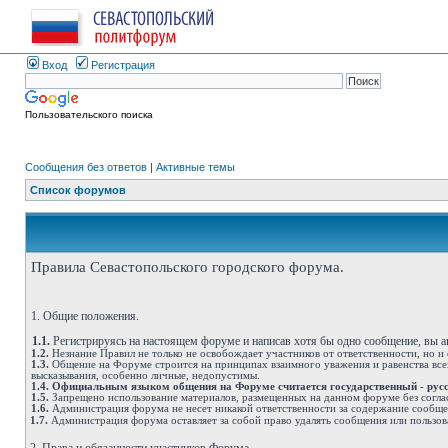
Вход
Регистрация
Пользовательского поиска
Сообщения без ответов
|
Активные темы
Список форумов
Правила Севастопольского городского форума.
1. Общие положения.
1.1.
Регистрируясь на настоящем форуме и написав хотя бы одно сообщение, вы 
1.2.
Незнание Правил не только не освобождает участников от ответственности, но и
1.3.
Общение на Форуме строится на принципах взаимного уважения и равенства всех
высказывания, особенно личные, недопустимы.
1.4.
Официальным языком общения на Форуме считается государственный - рус
1.5.
Запрещено использование материалов, размещенных на данном форуме без согла
1.6.
Администрация форума не несет никакой ответственности за содержание сообщ
1.7.
Администрация форума оставляет за собой право удалять сообщения или пользов