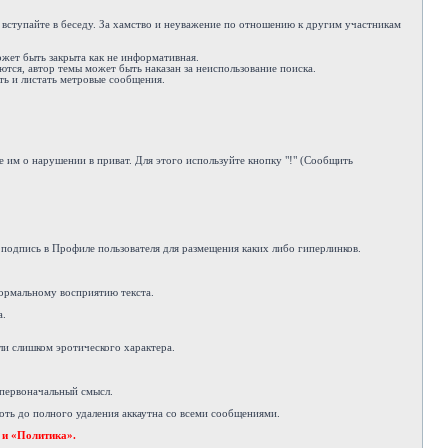
е вступайте в беседу. За хамство и неуважение по отношению к другим участникам
ожет быть закрыта как не информативная.
ются, автор темы может быть наказан за неиспользование поиска.
ть и листать метровые сообщения.
 им о нарушении в приват. Для этого используйте кнопку "!" (Сообщить
подпись в Профиле пользователя для размещения каких либо гиперлинков.
ормальному восприятию текста.
а.
ли слишком эротического характера.
 первоначальный смысл.
ть до полного удаления аккаутна со всеми сообщениями.
 и «Политика».