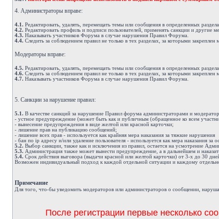
4. Администраторы вправе:
4.1.
Редактировать, удалять, перемещать темы или сообщения в определенных раздел
4.2.
Редактировать профиль и подписи пользователей, применять санкции и другие м
4.3.
Наказывать участников Форума в случае нарушения Правил Форума.
4.4.
Следить за соблюдением правил не только в тех разделах, за которыми закреплен 
Модераторы вправе:
4.5.
Редактировать, удалять, перемещать темы или сообщения в определенных раздел
4.6.
Следить за соблюдением правил не только в тех разделах, за которыми закреплен 
4.7.
Наказывать участников Форума в случае нарушения Правил Форума.
5. Санкции за нарушение правил:
5.1.
В качестве санкций за нарушение Правил форума администраторами и модератор
- устное предупреждение (может быть как и публичным (обращенное ко всем участни
- вынесение предупреждения в виде желтой или красной карточки;
- лишение прав на публикацию сообщений;
- лишение всех прав - используется как крайняя мера наказания за тяжкие нарушения
- бан по ip адресу и/или удаление пользователя - используется как мера наказания за
5.2.
Выбор санкции, также как и исключения из правил, остается на усмотрение Адм
5.3.
Администрация также может вынести предупреждение, а в дальнейшем и наказат
5.4.
Срок действия выговора (выдачи красной или желтой карточки) от 3-х до 30 дне
Возможен индивидуальный подход к каждой отдельной ситуации и каждому отдельно
Примечание
Д
ля того, что-бы уведомить модераторов или администраторов о сообщении, наруша
После регистрации первые несколько соо