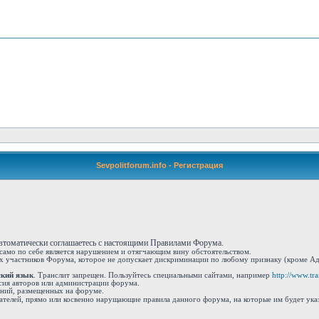
Sevpolitforum.info - Регистрация
автоматически соглашаетесь с настоящими Правилами Форума.
 само по себе является нарушением и отягчающим вину обстоятельством.
 участников Форума, которое не допускает дискриминации по любому признаку (кроме Адм
ский язык
. Транслит запрещен. Пользуйтесь специальными сайтами, например
http://www.tran
сия авторов или администрации форума.
ений, размещенных на форуме.
ателей, прямо или косвенно нарущающие правила данного форума, на которые им будет ука