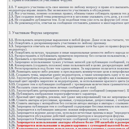
2. Права и обязанности участников Форума.
2.1.
У каждого участника есть свое мнение по любому вопросу и право его высказать
модераторы вправе лишить Вас возможности участвовать в обсуждении.
2.2.
Все участники, помимо основных правил, обязаны также соблюдать правила тех ра
2.3.
При создании новой темы рекомендуется в заголовке указывать суть дела, а в с
2.4.
Не создавайте дубликатов тем. Если подобная тема уже есть на форуме (об этом 
2.5.
Не рекомендуется, отвечая на сообщение отставлять длинное и многократное цит
3. Участникам Форума запрещено:
3.1.
Использовать нецензурные выражения в любой форме. Даже если вы считаете, что
3.2.
Оскорблять и дискриминировать участников по любому признаку.
3.3.
Запрещается отвечать на сообщение, нарушающее хотя бы одно из правил форума.
модератору).
3.4.
Оскорблять культуру, традиции и иные национальные ценности любого народа ил
3.5.
Распространять и публиковать приватную переписку без согласия пользователя, с
3.6.
Призывать к противоправным действиям.
3.7.
Запрещено использование чужих учетных записей для публикации сообщений, гол
3.8.
Клонировать (создавать похожие) ники пользователей в целях дискредитации лю
3.9.
Регистрироваться под более чем одним ником. За нарушение полагается пожизн
3.10.
Размещать какую-либо рекламу и преследовать коммерческие цели в непрофильны
3.11.
Создавать темы, закрытые ранее модератором, а также клонировать одну и ту же
3.12.
Злоупотреблять режимом Caps Lock и крупным размером шрифта как в названии с
Красный цвет шрифта закреплен за модераторами, за использование красного цвета (и
3.13.
Создание тем и публикация сообщений с чрезмерным количеством грамматичес
3.14.
Рассылать спам посредством личных сообщений и e-mail.
3.15.
Злоупотреблять цитированием отправленных ранее сообщений (оверквотинг). Ци
3.16.
Публиковать изображения порнографического характера.
3.17.
Красный цвет шрифта, реклама, мат (даже завуалированный) так же запрещены в
3.18.
Ставить аватары агрессивные, кровавые, суицидальные, депрессивные, с изобра
3.19.
Ставить аватары с копирайтом без согласия автора аватара и аватары с ссылками
3.20.
Запрещена публикация тем и сообщений содержащие бессмысленную или малос
3.21.
Запрещается к публикации заведомо ложная информация, клевета.
3.22.
Запрещается ведение дискуссии, используя нечестные приемы в виде "передерги
3.23.
Запрещается обсуждение действий администраторов и модераторов форума.
3.24.
Запрещается Размещение коммерческих сообщений одного и того же содержания 
3.25.
Запрещается использование аватары объёмом более 100 килобайт и размеро
3.26.
Запрещается использование в подписи картинок с суммарной высотой боле
3.27.
Категорически запрещено использовать в подписи картинок с суммарным об