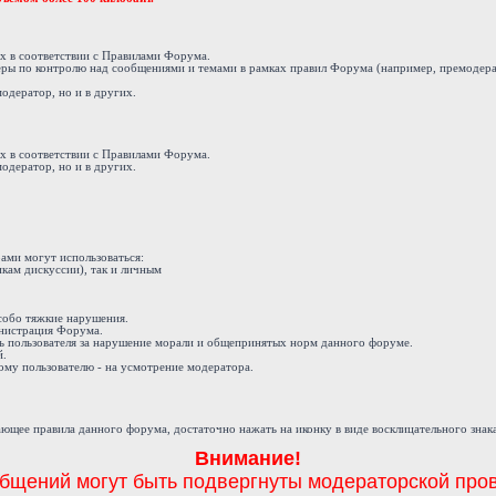
ах в соответствии с Правилами Форума.
еры по контролю над сообщениями и темами в рамках правил Форума (например, премодера
модератор, но и в других.
ах в соответствии с Правилами Форума.
модератор, но и в других.
ами могут использоваться:
кам дискуссии), так и личным
 особо тяжкие нарушения.
инистрация Форума.
ь пользователя за нарушение морали и общепринятых норм данного форуме.
й.
му пользователю - на усмотрение модератора.
ющее правила данного форума, достаточно нажать на иконку в виде восклицательного знак
Внимание!
бщений могут быть подвергнуты модераторской пров