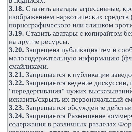
в подписях.
3.18.
Ставить аватары агрессивные, кр
изображением наркотических средств (
порнографического или слишком эроти
3.19.
Ставить аватары с копирайтом без
на другие ресурсы.
3.20.
Запрещена публикация тем и со
малосодержательную информацию (флу
смайликами.
3.21.
Запрещается к публикации заведо
3.22.
Запрещается ведение дискуссии, 
"передергивания" чужих высказываний
исказить/скрыть их первоначальный с
3.23.
Запрещается обсуждение действи
3.24.
Запрещается Размещение коммерч
содержания в различных разделах Фору