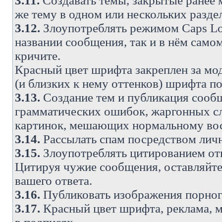
3.11.
Создавать темы, закрытые ранее м
же тему в одном или нескольких разде
3.12.
Злоупотреблять режимом Caps Lo
названии сообщения, так и в нём самом
кричите.
Красный цвет шрифта закреплен за мод
(и близких к нему оттенков) шрифта по
3.13.
Создание тем и публикация сооб
грамматических ошибок, жаргонных с
картинок, мешающих нормальному вос
3.14.
Рассылать спам посредством личн
3.15.
Злоупотреблять цитированием от
Цитируя чужие сообщения, оставляйте 
вашего ответа.
3.16.
Публиковать изображения порног
3.17.
Красный цвет шрифта, реклама, м