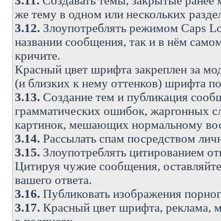
3.11.
Создавать темы, закрытые ранее м
же тему в одном или нескольких разде
3.12.
Злоупотреблять режимом Caps Lo
названии сообщения, так и в нём самом
кричите.
Красный цвет шрифта закреплен за мод
(и близких к нему оттенков) шрифта по
3.13.
Создание тем и публикация сооб
грамматических ошибок, жаргонных с
картинок, мешающих нормальному вос
3.14.
Рассылать спам посредством личн
3.15.
Злоупотреблять цитированием от
Цитируя чужие сообщения, оставляйте 
вашего ответа.
3.16.
Публиковать изображения порног
3.17.
Красный цвет шрифта, реклама, м