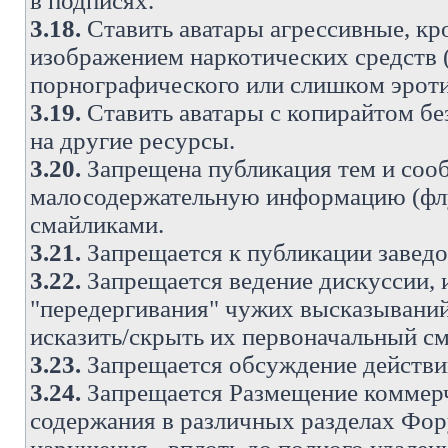
в подписях.
3.18.
Ставить аватары агрессивные, кр
изображением наркотических средств (
порнографического или слишком эроти
3.19.
Ставить аватары с копирайтом без
на другие ресурсы.
3.20.
Запрещена публикация тем и со
малосодержательную информацию (флу
смайликами.
3.21.
Запрещается к публикации заведо
3.22.
Запрещается ведение дискуссии, 
"передергивания" чужих высказываний
исказить/скрыть их первоначальный с
3.23.
Запрещается обсуждение действи
3.24.
Запрещается Размещение коммерч
содержания в различных разделах Фору