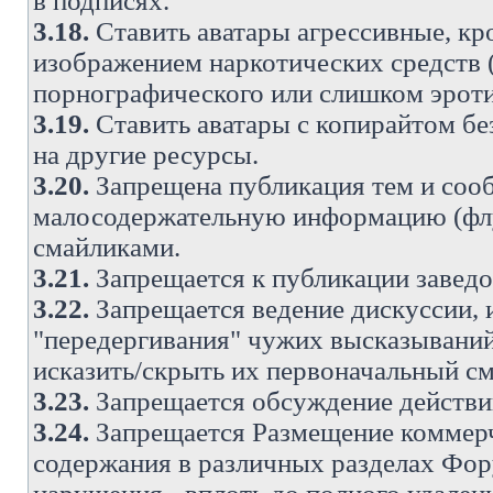
в подписях.
3.18.
Ставить аватары агрессивные, кр
изображением наркотических средств (
порнографического или слишком эроти
3.19.
Ставить аватары с копирайтом без
на другие ресурсы.
3.20.
Запрещена публикация тем и со
малосодержательную информацию (флу
смайликами.
3.21.
Запрещается к публикации заведо
3.22.
Запрещается ведение дискуссии, 
"передергивания" чужих высказываний
исказить/скрыть их первоначальный с
3.23.
Запрещается обсуждение действи
3.24.
Запрещается Размещение коммерч
содержания в различных разделах Фору