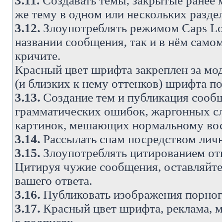
3.11.
Создавать темы, закрытые ранее м
же тему в одном или нескольких разде
3.12.
Злоупотреблять режимом Caps Lo
названии сообщения, так и в нём самом
кричите.
Красный цвет шрифта закреплен за мод
(и близких к нему оттенков) шрифта по
3.13.
Создание тем и публикация сооб
грамматических ошибок, жаргонных с
картинок, мешающих нормальному вос
3.14.
Рассылать спам посредством личн
3.15.
Злоупотреблять цитированием от
Цитируя чужие сообщения, оставляйте 
вашего ответа.
3.16.
Публиковать изображения порног
3.17.
Красный цвет шрифта, реклама, м