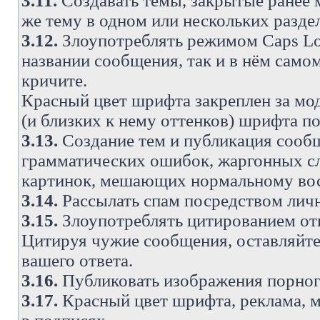
3.11.
Создавать темы, закрытые ранее м
же тему в одном или нескольких разде
3.12.
Злоупотреблять режимом Caps Lo
названии сообщения, так и в нём самом
кричите.
Красный цвет шрифта закреплен за мод
(и близких к нему оттенков) шрифта по
3.13.
Создание тем и публикация сооб
грамматических ошибок, жаргонных с
картинок, мешающих нормальному вос
3.14.
Рассылать спам посредством личн
3.15.
Злоупотреблять цитированием от
Цитируя чужие сообщения, оставляйте 
вашего ответа.
3.16.
Публиковать изображения порног
3.17.
Красный цвет шрифта, реклама, м