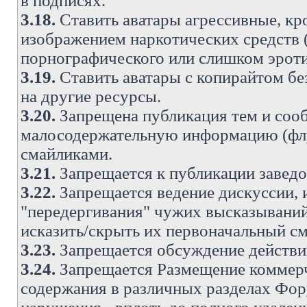
в подписях.
3.18.
Ставить аватары агрессивные, кр
изображением наркотических средств (
порнографического или слишком эроти
3.19.
Ставить аватары с копирайтом без
на другие ресурсы.
3.20.
Запрещена публикация тем и со
малосодержательную информацию (флу
смайликами.
3.21.
Запрещается к публикации заведо
3.22.
Запрещается ведение дискуссии, 
"передергивания" чужих высказываний
исказить/скрыть их первоначальный с
3.23.
Запрещается обсуждение действи
3.24.
Запрещается Размещение коммерч
содержания в различных разделах Фору