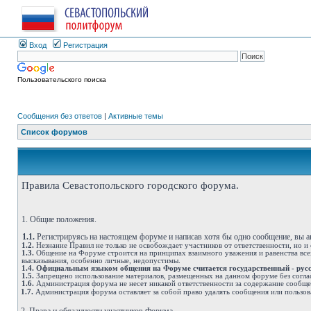
Вход
Регистрация
Пользовательского поиска
Сообщения без ответов
|
Активные темы
Список форумов
Правила Севастопольского городского форума.
1. Общие положения.
1.1.
Регистрируясь на настоящем форуме и написав хотя бы одно сообщение, вы 
1.2.
Незнание Правил не только не освобождает участников от ответственности, но и
1.3.
Общение на Форуме строится на принципах взаимного уважения и равенства всех
высказывания, особенно личные, недопустимы.
1.4.
Официальным языком общения на Форуме считается государственный - рус
1.5.
Запрещено использование материалов, размещенных на данном форуме без согла
1.6.
Администрация форума не несет никакой ответственности за содержание сообщ
1.7.
Администрация форума оставляет за собой право удалять сообщения или пользов