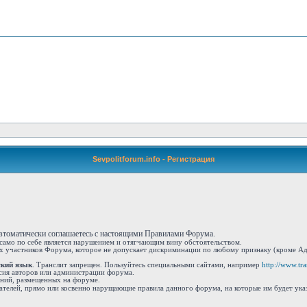
Sevpolitforum.info - Регистрация
автоматически соглашаетесь с настоящими Правилами Форума.
 само по себе является нарушением и отягчающим вину обстоятельством.
 участников Форума, которое не допускает дискриминации по любому признаку (кроме Адм
ский язык
. Транслит запрещен. Пользуйтесь специальными сайтами, например
http://www.tran
сия авторов или администрации форума.
ений, размещенных на форуме.
ателей, прямо или косвенно нарущающие правила данного форума, на которые им будет ука