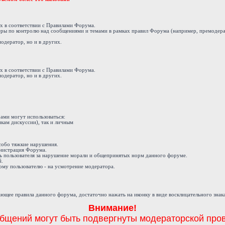
ах в соответствии с Правилами Форума.
еры по контролю над сообщениями и темами в рамках правил Форума (например, премодера
модератор, но и в других.
ах в соответствии с Правилами Форума.
модератор, но и в других.
ами могут использоваться:
кам дискуссии), так и личным
 особо тяжкие нарушения.
инистрация Форума.
ь пользователя за нарушение морали и общепринятых норм данного форуме.
й.
му пользователю - на усмотрение модератора.
ющее правила данного форума, достаточно нажать на иконку в виде восклицательного знак
Внимание!
бщений могут быть подвергнуты модераторской пров