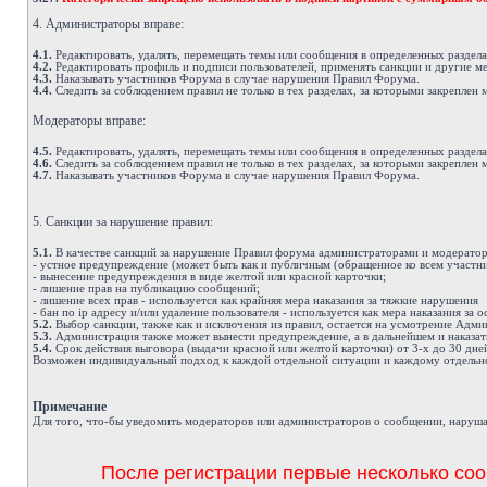
4. Администраторы вправе:
4.1.
Редактировать, удалять, перемещать темы или сообщения в определенных раздел
4.2.
Редактировать профиль и подписи пользователей, применять санкции и другие м
4.3.
Наказывать участников Форума в случае нарушения Правил Форума.
4.4.
Следить за соблюдением правил не только в тех разделах, за которыми закреплен 
Модераторы вправе:
4.5.
Редактировать, удалять, перемещать темы или сообщения в определенных раздел
4.6.
Следить за соблюдением правил не только в тех разделах, за которыми закреплен 
4.7.
Наказывать участников Форума в случае нарушения Правил Форума.
5. Санкции за нарушение правил:
5.1.
В качестве санкций за нарушение Правил форума администраторами и модератор
- устное предупреждение (может быть как и публичным (обращенное ко всем участни
- вынесение предупреждения в виде желтой или красной карточки;
- лишение прав на публикацию сообщений;
- лишение всех прав - используется как крайняя мера наказания за тяжкие нарушения
- бан по ip адресу и/или удаление пользователя - используется как мера наказания за
5.2.
Выбор санкции, также как и исключения из правил, остается на усмотрение Адм
5.3.
Администрация также может вынести предупреждение, а в дальнейшем и наказат
5.4.
Срок действия выговора (выдачи красной или желтой карточки) от 3-х до 30 дне
Возможен индивидуальный подход к каждой отдельной ситуации и каждому отдельно
Примечание
Д
ля того, что-бы уведомить модераторов или администраторов о сообщении, наруша
После регистрации первые несколько соо