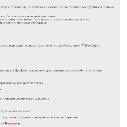
е вступайте в беседу. За хамство и неуважение по отношению к другим участникам
ожет быть закрыта как не информативная.
ются, автор темы может быть наказан за неиспользование поиска.
ть и листать метровые сообщения.
 им о нарушении в приват. Для этого используйте кнопку "!" (Сообщить
подпись в Профиле пользователя для размещения каких либо гиперлинков.
ормальному восприятию текста.
а.
ли слишком эротического характера.
 первоначальный смысл.
ть до полного удаления аккаутна со всеми сообщениями.
 и «Политика».