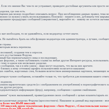
. Если это мнение Вас чем-то не устраивает, приведите достойные аргументы или просто н
зделов, где они есть.
ообщении как можно подробнее описывать вопрос. При несоблюдении данных правил, тема м
можно (и нужно) узнать воспользовавшись Поиском) - пишите в нее, дубликаты тем закрыва
ирование предыдущих сообщений (оверквотинг), вырезайте их - никому не хочется скачива
 мат необходим, то не удивляйтесь, если модератор сочтет иначе.
 Не пытайтесь брать на себя функции модератора или администратора, а лучшее, сообщите
и страны.
 которым велась переписка.
осований, создания тем и опросов.
бого из участников Форума.
енный бан первоначального ника и последующих.
х форумах, а также публиковать ссылки на любые другие Интернет-ресурсы, использовать 
 тему в одном или нескольких разделах.
ообщения, так и в нём самом - люди могут подумать, что вы на них кричите.
 близких к нему оттенков) шрифта пользователями полагается наказание.
ких ошибок, жаргонных слов, большим количеством анимированных картинок, мешающих н
тируя чужие сообщения, оставляйте только то, что требуется для понимания вашего ответ
 подписях.
жением наркотических средств (и с изображением их употребления) и порнографического и
 на другие ресурсы.
одержательную информацию (флуд), например, сообщения с одними смайликами.
вания" чужих высказываний, правки/удаления своих сообщений с целью исказить/скрыть их
в различных разделах Форума (кросспостинги). Наказание за данный вид нарушения - впло
м более чем 80х80 пикселей.
е 110 пикселей, кроме тематических форумов: «Авто-Форум», «Севастопольские мамы»
ъемом более 100 килобайт.