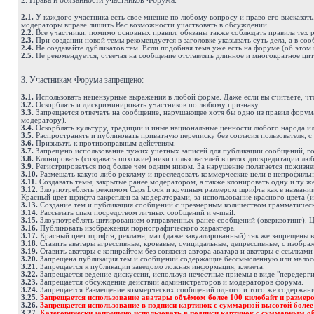
2. Права и обязанности участников Форума.
2.1.
У каждого участника есть свое мнение по любому вопросу и право его высказать
модераторы вправе лишить Вас возможности участвовать в обсуждении.
2.2.
Все участники, помимо основных правил, обязаны также соблюдать правила тех ра
2.3.
При создании новой темы рекомендуется в заголовке указывать суть дела, а в с
2.4.
Не создавайте дубликатов тем. Если подобная тема уже есть на форуме (об этом 
2.5.
Не рекомендуется, отвечая на сообщение отставлять длинное и многократное цит
3. Участникам Форума запрещено:
3.1.
Использовать нецензурные выражения в любой форме. Даже если вы считаете, что
3.2.
Оскорблять и дискриминировать участников по любому признаку.
3.3.
Запрещается отвечать на сообщение, нарушающее хотя бы одно из правил форума.
модератору).
3.4.
Оскорблять культуру, традиции и иные национальные ценности любого народа ил
3.5.
Распространять и публиковать приватную переписку без согласия пользователя, с
3.6.
Призывать к противоправным действиям.
3.7.
Запрещено использование чужих учетных записей для публикации сообщений, гол
3.8.
Клонировать (создавать похожие) ники пользователей в целях дискредитации лю
3.9.
Регистрироваться под более чем одним ником. За нарушение полагается пожизн
3.10.
Размещать какую-либо рекламу и преследовать коммерческие цели в непрофильны
3.11.
Создавать темы, закрытые ранее модератором, а также клонировать одну и ту же
3.12.
Злоупотреблять режимом Caps Lock и крупным размером шрифта как в названии с
Красный цвет шрифта закреплен за модераторами, за использование красного цвета (и
3.13.
Создание тем и публикация сообщений с чрезмерным количеством грамматичес
3.14.
Рассылать спам посредством личных сообщений и e-mail.
3.15.
Злоупотреблять цитированием отправленных ранее сообщений (оверквотинг). Ци
3.16.
Публиковать изображения порнографического характера.
3.17.
Красный цвет шрифта, реклама, мат (даже завуалированный) так же запрещены в
3.18.
Ставить аватары агрессивные, кровавые, суицидальные, депрессивные, с изобра
3.19.
Ставить аватары с копирайтом без согласия автора аватара и аватары с ссылками
3.20.
Запрещена публикация тем и сообщений содержащие бессмысленную или малос
3.21.
Запрещается к публикации заведомо ложная информация, клевета.
3.22.
Запрещается ведение дискуссии, используя нечестные приемы в виде "передерги
3.23.
Запрещается обсуждение действий администраторов и модераторов форума.
3.24.
Запрещается Размещение коммерческих сообщений одного и того же содержания 
3.25.
Запрещается использование аватары объёмом более 100 килобайт и размеро
3.26.
Запрещается использование в подписи картинок с суммарной высотой боле
3.27.
Категорически запрещено использовать в подписи картинок с суммарным об