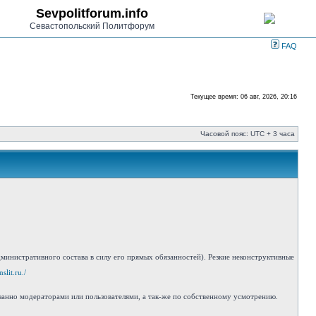
Sevpolitforum.info
Севастопольский Политфорум
FAQ
Текущее время: 06 авг, 2026, 20:16
Часовой пояс: UTC + 3 часа
инистративного состава в силу его прямых обязанностей). Резкие неконструктивные
slit.ru./
занно модераторами или пользователями, а так-же по собственному усмотрению.