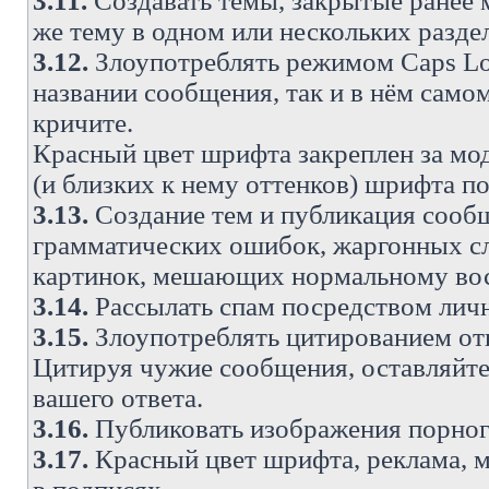
3.11.
Создавать темы, закрытые ранее м
же тему в одном или нескольких разде
3.12.
Злоупотреблять режимом Caps Lo
названии сообщения, так и в нём самом
кричите.
Красный цвет шрифта закреплен за мод
(и близких к нему оттенков) шрифта по
3.13.
Создание тем и публикация сооб
грамматических ошибок, жаргонных с
картинок, мешающих нормальному вос
3.14.
Рассылать спам посредством личн
3.15.
Злоупотреблять цитированием от
Цитируя чужие сообщения, оставляйте 
вашего ответа.
3.16.
Публиковать изображения порног
3.17.
Красный цвет шрифта, реклама, м