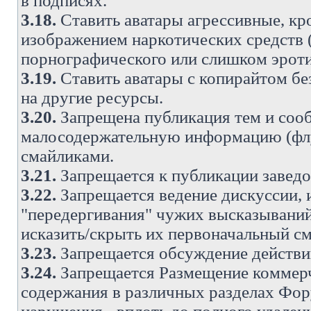
в подписях.
3.18.
Ставить аватары агрессивные, кр
изображением наркотических средств (
порнографического или слишком эроти
3.19.
Ставить аватары с копирайтом без
на другие ресурсы.
3.20.
Запрещена публикация тем и со
малосодержательную информацию (флу
смайликами.
3.21.
Запрещается к публикации заведо
3.22.
Запрещается ведение дискуссии, 
"передергивания" чужих высказываний
исказить/скрыть их первоначальный с
3.23.
Запрещается обсуждение действи
3.24.
Запрещается Размещение коммерч
содержания в различных разделах Фору