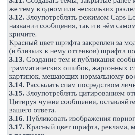
3.11.
Создавать темы, закрытые ранее м
же тему в одном или нескольких разде
3.12.
Злоупотреблять режимом Caps Lo
названии сообщения, так и в нём самом
кричите.
Красный цвет шрифта закреплен за мод
(и близких к нему оттенков) шрифта по
3.13.
Создание тем и публикация сооб
грамматических ошибок, жаргонных с
картинок, мешающих нормальному вос
3.14.
Рассылать спам посредством личн
3.15.
Злоупотреблять цитированием от
Цитируя чужие сообщения, оставляйте 
вашего ответа.
3.16.
Публиковать изображения порног
3.17.
Красный цвет шрифта, реклама, м