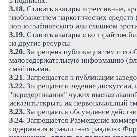
в подписях.
3.18.
Ставить аватары агрессивные, кр
изображением наркотических средств (
порнографического или слишком эроти
3.19.
Ставить аватары с копирайтом без
на другие ресурсы.
3.20.
Запрещена публикация тем и со
малосодержательную информацию (флу
смайликами.
3.21.
Запрещается к публикации заведо
3.22.
Запрещается ведение дискуссии, 
"передергивания" чужих высказываний
исказить/скрыть их первоначальный с
3.23.
Запрещается обсуждение действи
3.24.
Запрещается Размещение коммерч
содержания в различных разделах Фору