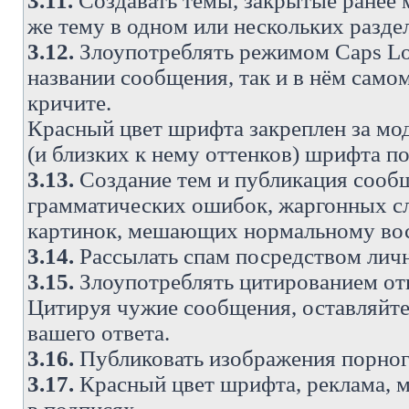
3.11.
Создавать темы, закрытые ранее м
же тему в одном или нескольких разде
3.12.
Злоупотреблять режимом Caps Lo
названии сообщения, так и в нём самом
кричите.
Красный цвет шрифта закреплен за мод
(и близких к нему оттенков) шрифта по
3.13.
Создание тем и публикация сооб
грамматических ошибок, жаргонных с
картинок, мешающих нормальному вос
3.14.
Рассылать спам посредством личн
3.15.
Злоупотреблять цитированием от
Цитируя чужие сообщения, оставляйте 
вашего ответа.
3.16.
Публиковать изображения порног
3.17.
Красный цвет шрифта, реклама, м