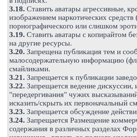
в подписях.
3.18.
Ставить аватары агрессивные, кр
изображением наркотических средств (
порнографического или слишком эроти
3.19.
Ставить аватары с копирайтом без
на другие ресурсы.
3.20.
Запрещена публикация тем и со
малосодержательную информацию (флу
смайликами.
3.21.
Запрещается к публикации заведо
3.22.
Запрещается ведение дискуссии, 
"передергивания" чужих высказываний
исказить/скрыть их первоначальный с
3.23.
Запрещается обсуждение действи
3.24.
Запрещается Размещение коммерч
содержания в различных разделах Фору