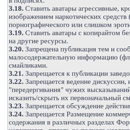
в подписях.
3.18.
Ставить аватары агрессивные, кр
изображением наркотических средств (
порнографического или слишком эроти
3.19.
Ставить аватары с копирайтом без
на другие ресурсы.
3.20.
Запрещена публикация тем и со
малосодержательную информацию (флу
смайликами.
3.21.
Запрещается к публикации заведо
3.22.
Запрещается ведение дискуссии, 
"передергивания" чужих высказываний
исказить/скрыть их первоначальный с
3.23.
Запрещается обсуждение действи
3.24.
Запрещается Размещение коммерч
содержания в различных разделах Фору