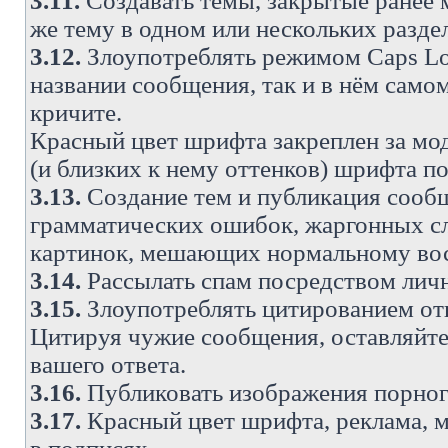
3.11.
Создавать темы, закрытые ранее м
же тему в одном или нескольких разде
3.12.
Злоупотреблять режимом Caps Lo
названии сообщения, так и в нём самом
кричите.
Красный цвет шрифта закреплен за мод
(и близких к нему оттенков) шрифта по
3.13.
Создание тем и публикация сооб
грамматических ошибок, жаргонных с
картинок, мешающих нормальному вос
3.14.
Рассылать спам посредством личн
3.15.
Злоупотреблять цитированием от
Цитируя чужие сообщения, оставляйте 
вашего ответа.
3.16.
Публиковать изображения порног
3.17.
Красный цвет шрифта, реклама, м