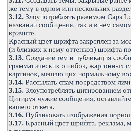
3.11.
Создавать темы, закрытые ранее м
же тему в одном или нескольких разде
3.12.
Злоупотреблять режимом Caps Lo
названии сообщения, так и в нём самом
кричите.
Красный цвет шрифта закреплен за мод
(и близких к нему оттенков) шрифта по
3.13.
Создание тем и публикация сооб
грамматических ошибок, жаргонных с
картинок, мешающих нормальному вос
3.14.
Рассылать спам посредством личн
3.15.
Злоупотреблять цитированием от
Цитируя чужие сообщения, оставляйте 
вашего ответа.
3.16.
Публиковать изображения порног
3.17.
Красный цвет шрифта, реклама, м