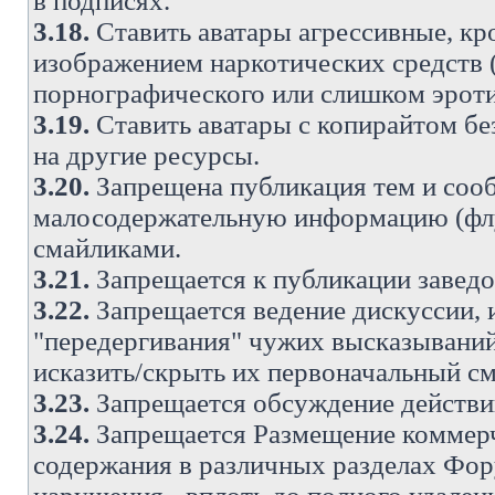
в подписях.
3.18.
Ставить аватары агрессивные, кр
изображением наркотических средств (
порнографического или слишком эроти
3.19.
Ставить аватары с копирайтом без
на другие ресурсы.
3.20.
Запрещена публикация тем и со
малосодержательную информацию (флу
смайликами.
3.21.
Запрещается к публикации заведо
3.22.
Запрещается ведение дискуссии, 
"передергивания" чужих высказываний
исказить/скрыть их первоначальный с
3.23.
Запрещается обсуждение действи
3.24.
Запрещается Размещение коммерч
содержания в различных разделах Фору