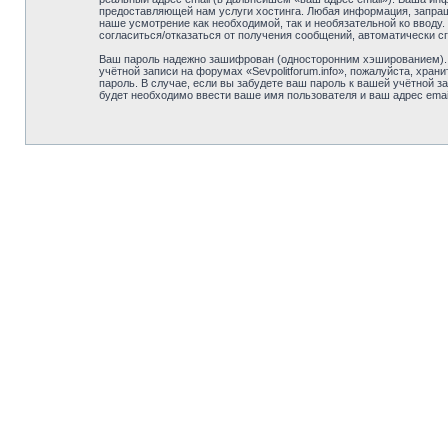
предоставляющей нам услуги хостинга. Любая информация, запрашив
наше усмотрение как необходимой, так и необязательной ко вводу.
согласиться/отказаться от получения сообщений, автоматически
Ваш пароль надежно зашифрован (односторонним хэшированием). О
учётной записи на форумах «Sevpolitforum.info», пожалуйста, храни
пароль. В случае, если вы забудете ваш пароль к вашей учётной
будет необходимо ввести ваше имя пользователя и ваш адрес emai