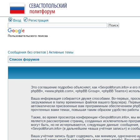
Вход
Регистрация
Пользовательского поиска
Сообщения без ответов
|
Активные темы
Список форумов
Это соглашение подробно объясняет, как «Sevpolitforum.info» и его
phpBB», «www.phpbb.com», «phpBB Group», «phpBB Teams») испол
Ваша информация собирается двумя способами. Во-первых, просмо
загружаемые в папку временных файлов вашего браузера). Первые 
автоматически присвоенные вам программным обеспечением phpBB. 
прочтенных вами темах, повышая таким образом удобство работы
Также, во время просмотра конференции «Sevpolitforum.info», мы 
является рассмотрение страниц, созданных исключительно прогр
могут быть, но не исчерпываются, следующие данные: сообщения,
«Sevpolitforum.info» (в дальнейшем «ваша учётная запись») и соо
Ваша учётная запись будет содержать, как минимум, однозначно 
реальный адрес email (в дальнейшем «ваш адрес email»). Ваша ин