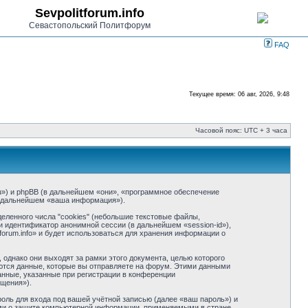
Sevpolitforum.info
Севастопольский Политфорум
FAQ
Текущее время: 06 авг, 2026, 9:48
Часовой пояс: UTC + 3 часа
m.ru») и phpBB (в дальнейшем «они», «программное обеспечение
в дальнейшем «ваша информация»).
еленного числа "cookies" (небольшие текстовые файлы,
и идентификатор анонимной сессии (в дальнейшем «session-id»),
orum.info» и будет использоваться для хранения информации о
однако они выходят за рамки этого документа, целью которого
тся данные, которые вы отправляете на форум. Этими данными
нные, указанные при регистрации в конференции
бщения»).
оль для входа под вашей учётной записью (далее «ваш пароль») и
нами о защите компьютерной информации, применяемыми в стране,