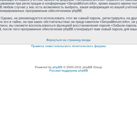
аемая при регистрации в конференции «Sevpolitforum.info», кроме вашего имени поль
 В любом случае у вас есть возможность выбрать, какая информация из вашей учётной
 сгенерированных программным обеспечением phpBB.
днако, не рекомендуется использовать этот же самый пароль, регистрируясь на друг
те его в тайне, ни при каких обстоятельствах ни представители «Sevpolitforum.info», н
 записи, вы сможете воспользоваться функцией восстановления пароля «Забыли паро
l, после чего программное обеспечение phpBB сгенерирует вам новый пароль для ваш
Вернуться на страницу входа
Правила севастопольского политического форума
Powered by
phpBB
© 2000-2011 phpBB Group
Русская поддержка phpBB