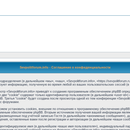
Sevpolitforum.info - Соглашение о конфиденциальности
 подразделения (в дальнейшем «мы», «наш», «Sevpolitforum.info», «https://sevpolitforu
ьзуют информацию, полученную во время любой из ваших пользовательских сессий (
тр «Sevpolitforum.info» приведёт к созданию программным обеспечением phpBB опред
две "cookie" содержат только идентификатор пользователя (в дальнейшем «user-id») 
Третья "cookie" будет создана после просмотра одной из тем конференции «Sevpolitf
 с форумами.
можем установить cookies, внешние по отношению к программному обеспечению phpBB, 
аммным обеспечением phpBB. Вторым источником получения вашей информации являю
 размещенные под учётной записью Гостя (в дальнейшем «анонимные сообщения»), да
бщения, оставленные вами после регистрации и авторизации (в дальнейшем «ваши соо
идентифицируемое имя (в дальнейшем «ваше имя пользователя»), индивидуальный пар
формация из вашей учётной записи на форумах «Sevpolitforum.info» охраняется зако