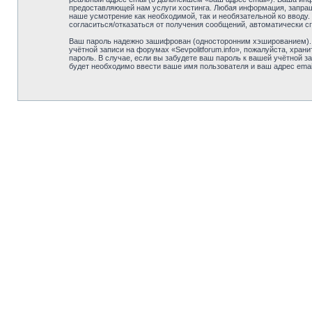
предоставляющей нам услуги хостинга. Любая информация, запрашив
наше усмотрение как необходимой, так и необязательной ко вводу.
согласиться/отказаться от получения сообщений, автоматически
Ваш пароль надежно зашифрован (односторонним хэшированием). О
учётной записи на форумах «Sevpolitforum.info», пожалуйста, храни
пароль. В случае, если вы забудете ваш пароль к вашей учётной
будет необходимо ввести ваше имя пользователя и ваш адрес emai