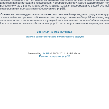
аемая при регистрации в конференции «Sevpolitforum.info», кроме вашего имени поль
 В любом случае у вас есть возможность выбрать, какая информация из вашей учётной
 сгенерированных программным обеспечением phpBB.
днако, не рекомендуется использовать этот же самый пароль, регистрируясь на друг
те его в тайне, ни при каких обстоятельствах ни представители «Sevpolitforum.info», н
 записи, вы сможете воспользоваться функцией восстановления пароля «Забыли паро
l, после чего программное обеспечение phpBB сгенерирует вам новый пароль для ваш
Вернуться на страницу входа
Правила севастопольского политического форума
Powered by
phpBB
© 2000-2011 phpBB Group
Русская поддержка phpBB