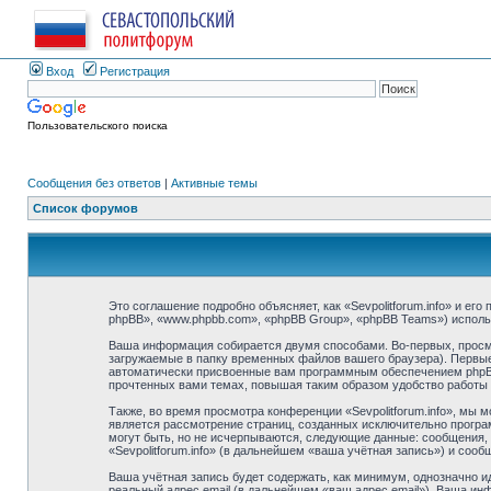
Вход
Регистрация
Пользовательского поиска
Сообщения без ответов
|
Активные темы
Список форумов
Это соглашение подробно объясняет, как «Sevpolitforum.info» и его
phpBB», «www.phpbb.com», «phpBB Group», «phpBB Teams») испол
Ваша информация собирается двумя способами. Во-первых, просмо
загружаемые в папку временных файлов вашего браузера). Первые 
автоматически присвоенные вам программным обеспечением phpBB. 
прочтенных вами темах, повышая таким образом удобство работы
Также, во время просмотра конференции «Sevpolitforum.info», мы 
является рассмотрение страниц, созданных исключительно прогр
могут быть, но не исчерпываются, следующие данные: сообщения,
«Sevpolitforum.info» (в дальнейшем «ваша учётная запись») и соо
Ваша учётная запись будет содержать, как минимум, однозначно 
реальный адрес email (в дальнейшем «ваш адрес email»). Ваша ин