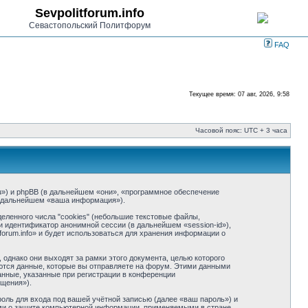
Sevpolitforum.info
Севастопольский Политфорум
FAQ
Текущее время: 07 авг, 2026, 9:58
Часовой пояс: UTC + 3 часа
m.ru») и phpBB (в дальнейшем «они», «программное обеспечение
в дальнейшем «ваша информация»).
еленного числа "cookies" (небольшие текстовые файлы,
и идентификатор анонимной сессии (в дальнейшем «session-id»),
orum.info» и будет использоваться для хранения информации о
однако они выходят за рамки этого документа, целью которого
тся данные, которые вы отправляете на форум. Этими данными
нные, указанные при регистрации в конференции
бщения»).
оль для входа под вашей учётной записью (далее «ваш пароль») и
нами о защите компьютерной информации, применяемыми в стране,