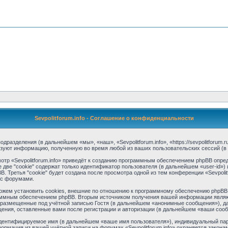
Sevpolitforum.info - Соглашение о конфиденциальности
 подразделения (в дальнейшем «мы», «наш», «Sevpolitforum.info», «https://sevpolitforu
ьзуют информацию, полученную во время любой из ваших пользовательских сессий (
тр «Sevpolitforum.info» приведёт к созданию программным обеспечением phpBB опред
две "cookie" содержат только идентификатор пользователя (в дальнейшем «user-id») 
Третья "cookie" будет создана после просмотра одной из тем конференции «Sevpolitf
 с форумами.
можем установить cookies, внешние по отношению к программному обеспечению phpBB, 
аммным обеспечением phpBB. Вторым источником получения вашей информации являю
 размещенные под учётной записью Гостя (в дальнейшем «анонимные сообщения»), да
бщения, оставленные вами после регистрации и авторизации (в дальнейшем «ваши соо
идентифицируемое имя (в дальнейшем «ваше имя пользователя»), индивидуальный пар
формация из вашей учётной записи на форумах «Sevpolitforum.info» охраняется зако