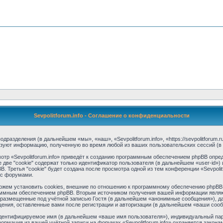
Sevpolitforum.info - Соглашение о конфиденциальности
 подразделения (в дальнейшем «мы», «наш», «Sevpolitforum.info», «https://sevpolitforu
ьзуют информацию, полученную во время любой из ваших пользовательских сессий (
тр «Sevpolitforum.info» приведёт к созданию программным обеспечением phpBB опред
две "cookie" содержат только идентификатор пользователя (в дальнейшем «user-id») 
Третья "cookie" будет создана после просмотра одной из тем конференции «Sevpolitf
 с форумами.
можем установить cookies, внешние по отношению к программному обеспечению phpBB, 
аммным обеспечением phpBB. Вторым источником получения вашей информации являю
 размещенные под учётной записью Гостя (в дальнейшем «анонимные сообщения»), да
бщения, оставленные вами после регистрации и авторизации (в дальнейшем «ваши соо
идентифицируемое имя (в дальнейшем «ваше имя пользователя»), индивидуальный пар
формация из вашей учётной записи на форумах «Sevpolitforum.info» охраняется зако