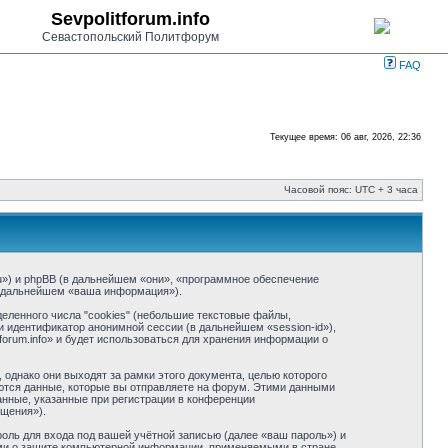
Sevpolitforum.info
Севастопольский Политфорум
FAQ
Текущее время: 06 авг, 2026, 22:36
Часовой пояс: UTC + 3 часа
m.ru») и phpBB (в дальнейшем «они», «программное обеспечение
в дальнейшем «ваша информация»).
еленного числа "cookies" (небольшие текстовые файлы,
и идентификатор анонимной сессии (в дальнейшем «session-id»),
orum.info» и будет использоваться для хранения информации о
однако они выходят за рамки этого документа, целью которого
тся данные, которые вы отправляете на форум. Этими данными
нные, указанные при регистрации в конференции
бщения»).
оль для входа под вашей учётной записью (далее «ваш пароль») и
нами о защите компьютерной информации, применяемыми в стране,