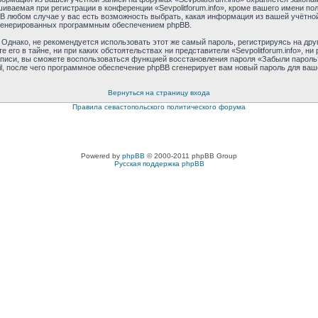
аемая при регистрации в конференции «Sevpolitforum.info», кроме вашего имени поль
 В любом случае у вас есть возможность выбрать, какая информация из вашей учётной
 сгенерированных программным обеспечением phpBB.
днако, не рекомендуется использовать этот же самый пароль, регистрируясь на друг
те его в тайне, ни при каких обстоятельствах ни представители «Sevpolitforum.info», н
 записи, вы сможете воспользоваться функцией восстановления пароля «Забыли паро
l, после чего программное обеспечение phpBB сгенерирует вам новый пароль для ваш
Вернуться на страницу входа
Правила севастопольского политического форума
Powered by
phpBB
© 2000-2011 phpBB Group
Русская поддержка phpBB