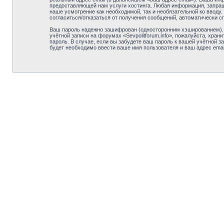
предоставляющей нам услуги хостинга. Любая информация, запрашив
наше усмотрение как необходимой, так и необязательной ко вводу.
согласиться/отказаться от получения сообщений, автоматически
Ваш пароль надежно зашифрован (односторонним хэшированием). О
учётной записи на форумах «Sevpolitforum.info», пожалуйста, храни
пароль. В случае, если вы забудете ваш пароль к вашей учётной
будет необходимо ввести ваше имя пользователя и ваш адрес emai