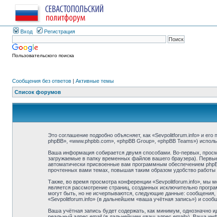
Вход
Регистрация
Пользовательского поиска
Сообщения без ответов
|
Активные темы
Список форумов
Это соглашение подробно объясняет, как «Sevpolitforum.info» и его
phpBB», «www.phpbb.com», «phpBB Group», «phpBB Teams») испол
Ваша информация собирается двумя способами. Во-первых, просмо
загружаемые в папку временных файлов вашего браузера). Первые 
автоматически присвоенные вам программным обеспечением phpBB. 
прочтенных вами темах, повышая таким образом удобство работы
Также, во время просмотра конференции «Sevpolitforum.info», мы 
является рассмотрение страниц, созданных исключительно прогр
могут быть, но не исчерпываются, следующие данные: сообщения,
«Sevpolitforum.info» (в дальнейшем «ваша учётная запись») и соо
Ваша учётная запись будет содержать, как минимум, однозначно 
реальный адрес email (в дальнейшем «ваш адрес email»). Ваша ин