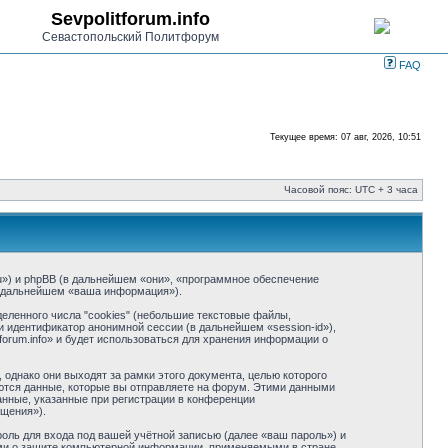
Sevpolitforum.info
Севастопольский Политфорум
FAQ
Текущее время: 07 авг, 2026, 10:51
Часовой пояс: UTC + 3 часа
m.ru») и phpBB (в дальнейшем «они», «программное обеспечение
в дальнейшем «ваша информация»).
еленного числа "cookies" (небольшие текстовые файлы,
и идентификатор анонимной сессии (в дальнейшем «session-id»),
orum.info» и будет использоваться для хранения информации о
однако они выходят за рамки этого документа, целью которого
тся данные, которые вы отправляете на форум. Этими данными
нные, указанные при регистрации в конференции
бщения»).
оль для входа под вашей учётной записью (далее «ваш пароль») и
нами о защите компьютерной информации, применяемыми в стране,