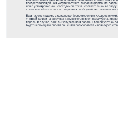
предоставляющей нам услуги хостинга. Любая информация, запрашив
наше усмотрение как необходимой, так и необязательной ко вводу.
согласиться/отказаться от получения сообщений, автоматически
Ваш пароль надежно зашифрован (односторонним хэшированием). О
учётной записи на форумах «Sevpolitforum.info», пожалуйста, храни
пароль. В случае, если вы забудете ваш пароль к вашей учётной
будет необходимо ввести ваше имя пользователя и ваш адрес emai