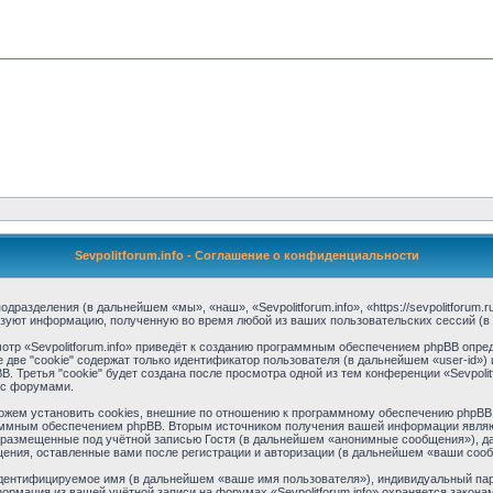
Sevpolitforum.info - Соглашение о конфиденциальности
 подразделения (в дальнейшем «мы», «наш», «Sevpolitforum.info», «https://sevpolitforu
ьзуют информацию, полученную во время любой из ваших пользовательских сессий (
тр «Sevpolitforum.info» приведёт к созданию программным обеспечением phpBB опред
две "cookie" содержат только идентификатор пользователя (в дальнейшем «user-id») 
Третья "cookie" будет создана после просмотра одной из тем конференции «Sevpolitf
 с форумами.
можем установить cookies, внешние по отношению к программному обеспечению phpBB, 
аммным обеспечением phpBB. Вторым источником получения вашей информации являю
 размещенные под учётной записью Гостя (в дальнейшем «анонимные сообщения»), да
бщения, оставленные вами после регистрации и авторизации (в дальнейшем «ваши соо
идентифицируемое имя (в дальнейшем «ваше имя пользователя»), индивидуальный пар
формация из вашей учётной записи на форумах «Sevpolitforum.info» охраняется зако