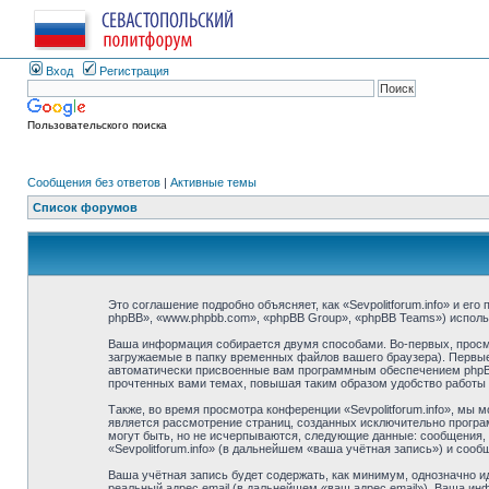
Вход
Регистрация
Пользовательского поиска
Сообщения без ответов
|
Активные темы
Список форумов
Это соглашение подробно объясняет, как «Sevpolitforum.info» и его
phpBB», «www.phpbb.com», «phpBB Group», «phpBB Teams») испол
Ваша информация собирается двумя способами. Во-первых, просмо
загружаемые в папку временных файлов вашего браузера). Первые 
автоматически присвоенные вам программным обеспечением phpBB. 
прочтенных вами темах, повышая таким образом удобство работы
Также, во время просмотра конференции «Sevpolitforum.info», мы 
является рассмотрение страниц, созданных исключительно прогр
могут быть, но не исчерпываются, следующие данные: сообщения,
«Sevpolitforum.info» (в дальнейшем «ваша учётная запись») и соо
Ваша учётная запись будет содержать, как минимум, однозначно 
реальный адрес email (в дальнейшем «ваш адрес email»). Ваша ин