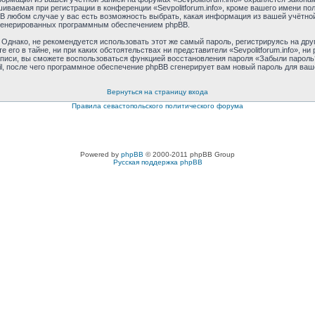
аемая при регистрации в конференции «Sevpolitforum.info», кроме вашего имени поль
 В любом случае у вас есть возможность выбрать, какая информация из вашей учётной
 сгенерированных программным обеспечением phpBB.
днако, не рекомендуется использовать этот же самый пароль, регистрируясь на друг
те его в тайне, ни при каких обстоятельствах ни представители «Sevpolitforum.info», н
 записи, вы сможете воспользоваться функцией восстановления пароля «Забыли паро
l, после чего программное обеспечение phpBB сгенерирует вам новый пароль для ваш
Вернуться на страницу входа
Правила севастопольского политического форума
Powered by
phpBB
© 2000-2011 phpBB Group
Русская поддержка phpBB