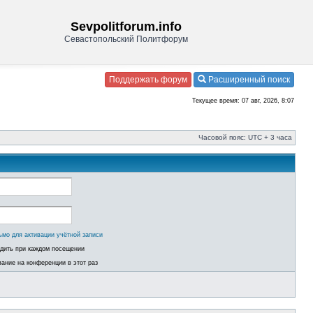
Sevpolitforum.info
Севастопольский Политфорум
Поддержать форум
Расширенный поиск
Текущее время: 07 авг, 2026, 8:07
Часовой пояс: UTC + 3 часа
ьмо для активации учётной записи
одить при каждом посещении
ание на конференции в этот раз