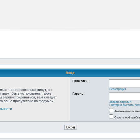
Вход
Пришелец:
Регистрация
мает всего несколько минут, но
 могут быть установлены также
Пароль:
м зарегистрироваться, вам следует
что ваше присутствие на форумах
Забыли пароль?
Повторно выслать пис
льности
Автоматически вх
Скрыть моё пребыв