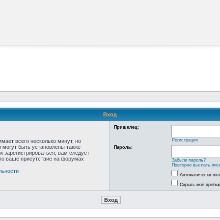
Вход
Пришелец:
Регистрация
мает всего несколько минут, но
 могут быть установлены также
Пароль:
м зарегистрироваться, вам следует
что ваше присутствие на форумах
Забыли пароль?
Повторно выслать пис
льности
Автоматически вх
Скрыть моё пребыв