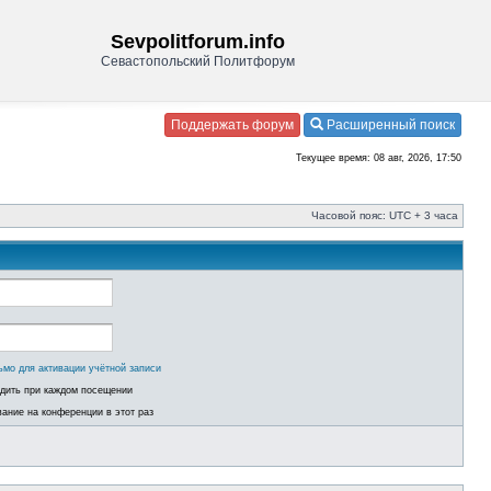
Sevpolitforum.info
Севастопольский Политфорум
Поддержать форум
Расширенный поиск
Текущее время: 08 авг, 2026, 17:50
Часовой пояс: UTC + 3 часа
ьмо для активации учётной записи
одить при каждом посещении
ание на конференции в этот раз