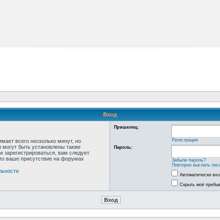
Вход
Пришелец:
Регистрация
мает всего несколько минут, но
 могут быть установлены также
Пароль:
м зарегистрироваться, вам следует
что ваше присутствие на форумах
Забыли пароль?
Повторно выслать пис
льности
Автоматически вх
Скрыть моё пребыв