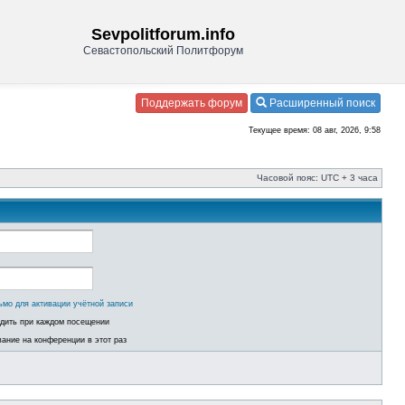
Sevpolitforum.info
Севастопольский Политфорум
Поддержать форум
Расширенный поиск
Текущее время: 08 авг, 2026, 9:58
Часовой пояс: UTC + 3 часа
ьмо для активации учётной записи
одить при каждом посещении
ание на конференции в этот раз