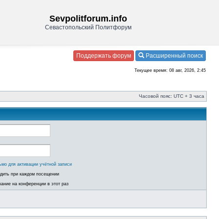
Sevpolitforum.info
Севастопольский Политфорум
Поддержать форум
Расширенный поиск
Текущее время: 08 авг, 2026, 2:45
Часовой пояс: UTC + 3 часа
ьмо для активации учётной записи
одить при каждом посещении
ание на конференции в этот раз