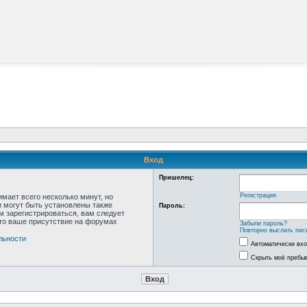
Вход
Пришелец:
Регистрация
мает всего несколько минут, но
 могут быть установлены также
Пароль:
м зарегистрироваться, вам следует
что ваше присутствие на форумах
Забыли пароль?
Повторно выслать пис
льности
Автоматически вх
Скрыть моё пребыв