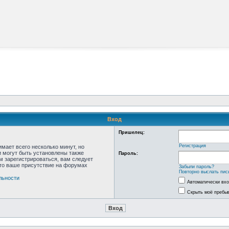
Вход
Пришелец:
Регистрация
мает всего несколько минут, но
 могут быть установлены также
Пароль:
м зарегистрироваться, вам следует
что ваше присутствие на форумах
Забыли пароль?
Повторно выслать пис
льности
Автоматически вх
Скрыть моё пребыв