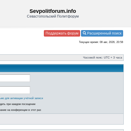
Sevpolitforum.info
Севастопольский Политфорум
Поддержать форум
Расширенный поиск
Текущее время: 08 авг, 2026, 20:58
Часовой пояс: UTC + 3 часа
ьмо для активации учётной записи
одить при каждом посещении
ание на конференции в этот раз