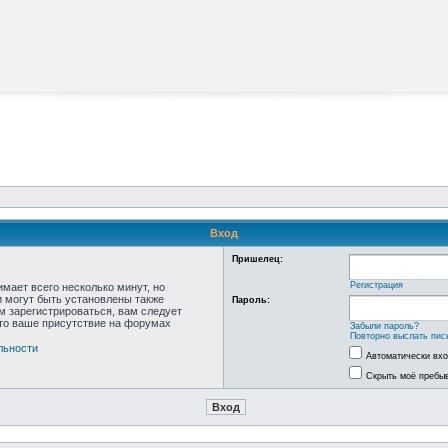
Вход
Пришелец:
Регистрация
мает всего несколько минут, но
 могут быть установлены также
Пароль:
м зарегистрироваться, вам следует
что ваше присутствие на форумах
Забыли пароль?
Повторно выслать пис
льности
Автоматически вх
Скрыть моё пребыв