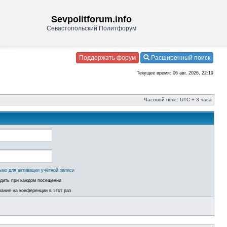
Sevpolitforum.info
Севастопольский Политфорум
Поддержать форум
Расширенный поиск
Текущее время: 06 авг, 2026, 22:19
Часовой пояс: UTC + 3 часа
ьмо для активации учётной записи
одить при каждом посещении
ание на конференции в этот раз