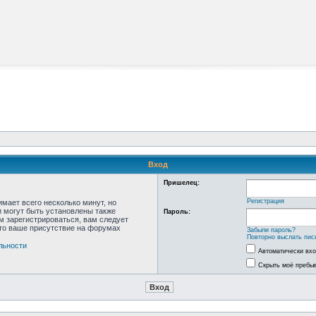
Вход
Пришелец:
Регистрация
мает всего несколько минут, но
 могут быть установлены также
Пароль:
м зарегистрироваться, вам следует
что ваше присутствие на форумах
Забыли пароль?
Повторно выслать пис
льности
Автоматически вх
Скрыть моё пребыв