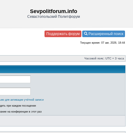
Sevpolitforum.info
Севастопольский Политфорум
Поддержать форум
Расширенный поиск
Текущее время: 07 авг, 2026, 18:44
Часовой пояс: UTC + 3 часа
ьмо для активации учётной записи
одить при каждом посещении
ание на конференции в этот раз